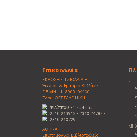
Επικοινωνία
Πλ
ΕΚΔΟΣΕΙΣ ΤΖΙΟΛΑ Α.Ε.
ΘΕΤ
Έκδοση & Εμπορία Βιβλίων
Γ.Ε.ΜΗ. : 118905104000
Έδρα: ΘΕΣΣΑΛΟΝΙΚΗ
Φιλίππου 91 • 54 635
2310 213912 • 2310 247887
2310 210729
ΜΗΧ
ΑΘΗΝΑ
Επιστημονικό Βιβλιοπωλείο