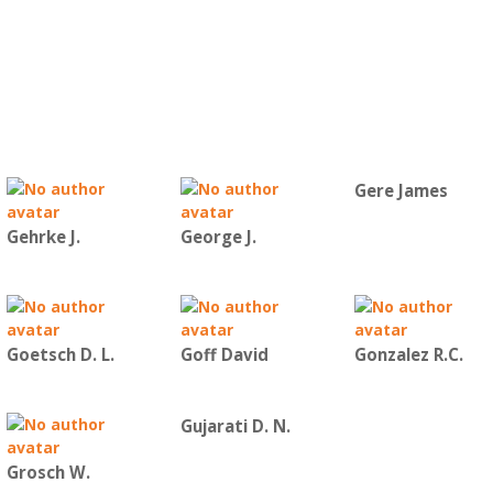
Gere James
Gehrke J.
George J.
Goetsch D. L.
Goff David
Gonzalez R.C.
Gujarati D. N.
Grosch W.