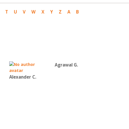
T
U
V
W
X
Y
Z
Α
Β
Agrawal G.
Alexander C.