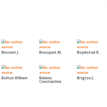
Bessant J.
Bousquet M.
Boylestad R.
Bolton William
Balanis
Brigton J.
Constantine