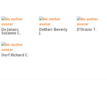
De Janasz
DeMarr Beverly
D’Orazio T.
Suzanne C.
J.
Dorf Richard C.