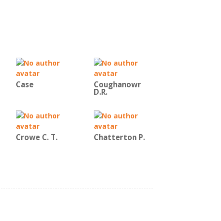
Case
Coughanowr
D.R.
Crowe C. T.
Chatterton P.