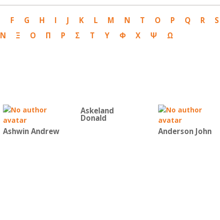
E
F
G
H
I
J
K
L
M
N
T
O
P
Q
R
S
Ν
Ξ
Ο
Π
Ρ
Σ
Τ
Υ
Φ
Χ
Ψ
Ω
Askeland
Donald
Ashwin Andrew
Anderson John