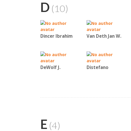
D
(10)
Dincer Ibrahim
Van Deth Jan W.
DeWolf J.
Distefano
E
(4)