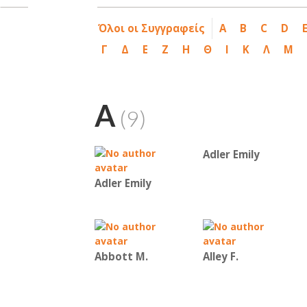
Όλοι οι Συγγραφείς
A
B
C
D
Γ
Δ
Ε
Ζ
Η
Θ
Ι
Κ
Λ
Μ
A
(9)
Adler Emily
Adler Emily
Abbott M.
Alley F.