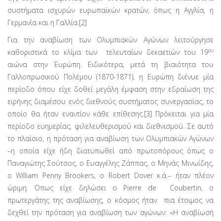
συστήματα ισχυρών ευρωπαϊκών κρατών, όπως η Αγγλία, η
Γερμανία και η Γαλλία.[2]
Για την αναβίωση των Ολυμπιακών Αγώνων λειτούργησε
ου
καθοριστικά το κλίμα των τελευταίων δεκαετιών του 19
αιώνα στην Ευρώπη. Ειδικότερα, μετά τη βιαιότητα του
Γαλλοπρωσικού Πολέμου (1870-1871), η Ευρώπη διένυε μία
περίοδο όπου είχε δοθεί μεγάλη έμφαση στην εδραίωση της
ειρήνης διαμέσου ενός διεθνούς συστήματος συνεργασίας, το
οποίο θα ήταν εναντίον κάθε επίθεσης.[3] Πρόκειται για μία
περίοδο ευημερίας, φιλελευθερισμού και διεθνισμού. Σε αυτό
το πλαίσιο, η πρόταση για αναβίωση των Ολυμπιακών Αγώνων
–η οποία είχε ήδη διατυπωθεί από πρωτοπόρους όπως ο
Παναγιώτης Σούτσος, ο Ευαγγέλης Ζάππας, ο Μηνάς Μινωίδης,
ο William Penny Brookers, o Robert Dover κ.ά.– ήταν πλέον
ώριμη. Όπως είχε δηλώσει ο Pierre de Coubertin, ο
πρωτεργάτης της αναβίωσης, ο κόσμος ήταν πια έτοιμος να
δεχθεί την πρόταση για αναβίωση των αγώνων: «Η αναβίωσή