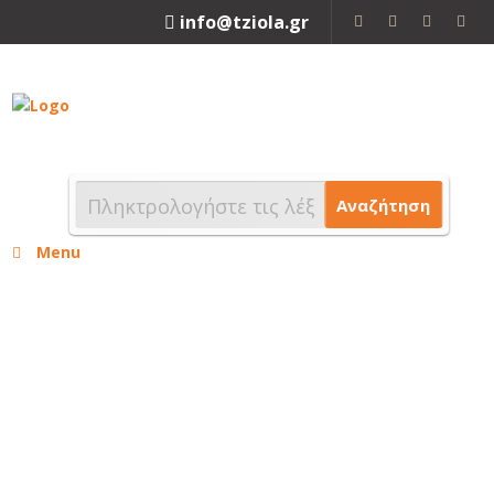
info@tziola.gr
2310 213912
Αναζήτηση
Menu