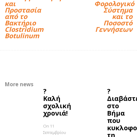
και
Φορολογικό
Προστασία
Σύστημα
από το
και το
Βακτήριο
Ποσοστό
Clostridium
Γεννήσεων
Botulinum
More news
?
?
Καλή
Διαβάστ
σχολική
στο
χρονιά!
Βήμα
που
On 11
κυκλοφο
Σεπτεμβρίου
τη