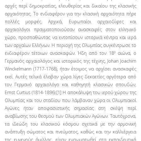
αρχές περί δημοκρατίας, ελευθερίας και δικαίου της κλασικής
αρχαιότητας. Το ενδιαφέρον για την κλασική αρχαιότητα πήρε
πολλές μορφές. Αρχικά, Ευρωπαίοι αρχαιοδίφες και
αρχαιολόγοι πραγματοποιούσαν ανασκαφές στον ελληνικό
χώρο, προσπαθώντας να εντοπίσουν ιστορικά κέντρα και ιερά
των αρχαίων Ελλήνων. Η περιοχή της Ολυμπίας συγκέντρωσε το
ο
ενδιαφέρον τέτοιων ανασκαφών. Ήδη από τον 18
αιώνα, ο
Γερμανός αρχαιολόγος και ιστορικός της τέχνης, Johan Joachim
Winckelmann (1717-1768), ήταν έτοιμος να αρχίσει ανασκαφές
εκεί. Αυτές τελικά έλαβαν χώρα λίγες δεκαετίες αργότερα από
τον Γερμανό αρχαιολόγο και καθηγητή κλασικών σπουδών,
Ernst Curtius (1814-1896).[1] Η αποκάλυψη του ιερού χώρου της
Ολυμπίας και του σταδίου που λάμβαναν χώρα οι Ολυμπιακοί
Αγώνες ήταν αποφασιστικής σημασίας στη σκέψη περί
αναβίωσης του θεσμού των Ολυμπιακών Αγώνων. Ταυτόχρονα,
τα ιδεώδη του κλασικού κόσμου σχετικά με την αρμονική
ανάπτυξη σώματος και πνεύματος, καθώς και την καλλιέργεια
της ευγενούς άμιλλας, είχαν ενσωματωθεί στα εκπαιδευτικά