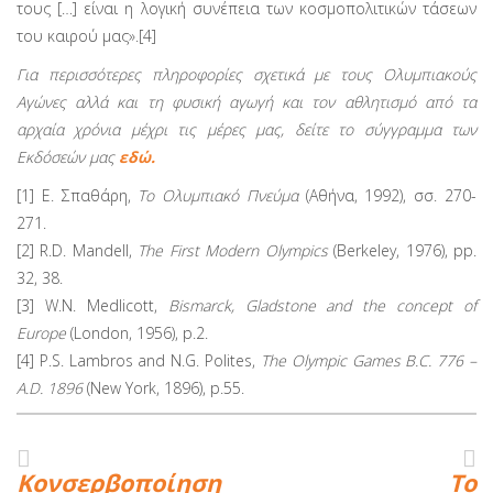
τους […] είναι η λογική συνέπεια των κοσμοπολιτικών τάσεων
του καιρού μας».[4]
Για περισσότερες πληροφορίες σχετικά με τους Ολυμπιακούς
Αγώνες αλλά και τη φυσική αγωγή και τον αθλητισμό από τα
αρχαία χρόνια μέχρι τις μέρες μας, δείτε το σύγγραμμα των
Εκδόσεών μας
εδώ.
[1] Ε. Σπαθάρη,
Το Ολυμπιακό Πνεύμα
(Αθήνα, 1992), σσ. 270-
271.
[2] R.D. Mandell,
The First Modern Olympics
(Berkeley, 1976), pp.
32, 38.
[3] W.N. Medlicott,
Bismarck, Gladstone and the concept of
Europe
(London, 1956), p.2.
[4] P.S. Lambros and N.G. Polites,
The Olympic Games B.C. 776 –
A.D. 1896
(New York, 1896), p.55.
Κονσερβοποίηση
Το