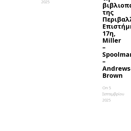
2025
βιβλιοπ
της
Περιβαλ
Επιστήμ
17η,
Miller
–
Spoolma
–
Andrews
Brown
On 5
Σεπτεμβρίου
2025