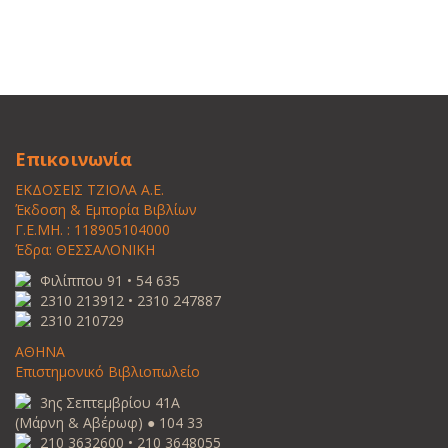
Επικοινωνία
ΕΚΔΟΣΕΙΣ ΤΖΙΟΛΑ Α.Ε.
Έκδοση & Εμπορία Βιβλίων
Γ.Ε.ΜΗ. : 118905104000
Έδρα: ΘΕΣΣΑΛΟΝΙΚΗ
Φιλίππου 91 • 54 635
2310 213912 • 2310 247887
2310 210729
ΑΘΗΝΑ
Επιστημονικό Βιβλιοπωλείο
3ης Σεπτεμβρίου 41Α
(Μάρνη & Αβέρωφ) ● 104 33
210 3632600 • 210 3648055