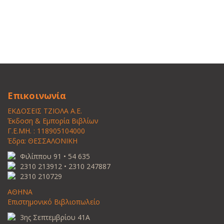
Επικοινωνία
ΕΚΔΟΣΕΙΣ ΤΖΙΟΛΑ Α.Ε.
Έκδοση & Εμπορία Βιβλίων
Γ.Ε.ΜΗ. : 118905104000
Έδρα: ΘΕΣΣΑΛΟΝΙΚΗ
Φιλίππου 91 • 54 635
2310 213912 • 2310 247887
2310 210729
ΑΘΗΝΑ
Επιστημονικό Βιβλιοπωλείο
3ης Σεπτεμβρίου 41Α