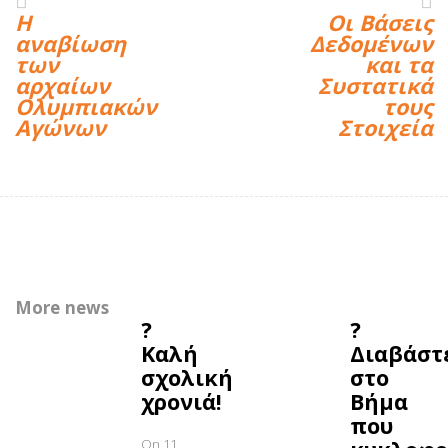
Η
Οι Βάσεις
αναβίωση
Δεδομένων
των
και τα
αρχαίων
Συστατικά
Ολυμπιακών
τους
Αγώνων
Στοιχεία
More news
?
?
Καλή
Διαβάστ
σχολική
στο
χρονιά!
Βήμα
που
On 11