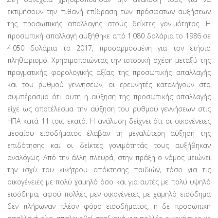
εκτιμήσουν την πιθανή επίδραση των πρόσφα­των αυξήσεων
της προσωπικής απαλλαγής στους δείκτες γονιμότητας. Η
προσωπική απαλλαγή αυξήθηκε από 1.080 δολάρια το 1986 σε
4.050 δολάρια το 2017, προσαρμοσμένη για τον ετήσιο
πληθωρισμό. Χρησιμοποι­ώντας την ιστορική σχέση μεταξύ της
πραγματικής φορολογικής αξίας της προσωπικής απαλλαγής
και του ρυθμού γεννήσεων, οι ερευνητές καταλήγουν στο
συμπέρασμα ότι αυτή η αύξηση της προσωπικής απαλλαγής
είχε ως αποτέλεσμα την αύξηση του ρυθμού γεννήσεων στις
ΗΠΑ κατά 11 τοις εκατό. Η ανάλυση δείχνει ότι οι οικογένειες
μεσαίου εισοδήματος έλαβαν τη μεγαλύτερη αύξηση της
επιδότησης και οι δείκτες γονιμότητάς τους αυξήθηκαν
αναλόγως. Από την άλλη πλευρά, στην πράξη ο νόμος μειώνει
την ισχύ του κινήτρου απόκτη­σης παιδιών, τόσο για τις
οικογένειες με πολύ χαμηλό όσο και για αυτές με πολύ υψηλό
εισόδημα, αφού πολ­λές μεν οικογένειες με χαμηλό εισόδημα
δεν πλήρωναν πλέον φόρο εισοδήματος, η δε προσωπική