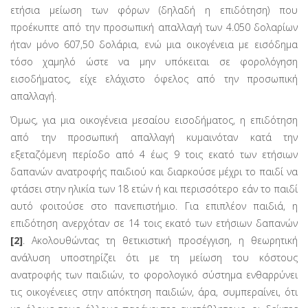
ετήσια μείωση των φόρων (δηλαδή η επιδότηση) που
προέκυπτε από την προσωπική απαλλαγή των 4.050 δολαρίων
ήταν μόνο 607,50 δολάρια, ενώ μια οικογένεια με εισόδημα
τόσο χαμηλό ώστε να μην υπόκειται σε φορολόγηση
εισοδήματος, είχε ελάχιστο όφελος από την προσωπική
απαλλαγή.
Όμως, για μια οικογένεια μεσαίου εισοδήματος, η επιδότηση
από την προσωπική απαλλαγή κυμαινόταν κατά την
εξεταζόμενη περίοδο από 4 έως 9 τοις εκατό των ετήσιων
δαπανών ανατροφής παιδιού και διαρκού­σε μέχρι το παιδί να
φτάσει στην ηλικία των 18 ετών ή και περισσότερο εάν το παιδί
αυτό φοιτούσε στο πανε­πιστήμιο. Για επιπλέον παιδιά, η
επιδότηση ανερχόταν σε 14 τοις εκατό των ετήσιων δαπανών
[2]
. Ακολουθώντας τη θετικιστική προσέγγιση, η θεωρητική
ανάλυση υποστηρίζει ότι με τη μείωση του κόστους
ανατροφής των παιδιών, το φορολογικό σύστημα ενθαρρύνει
τις οικογένειες στην απόκτηση παιδιών, άρα, συμπεραίνει, ότι