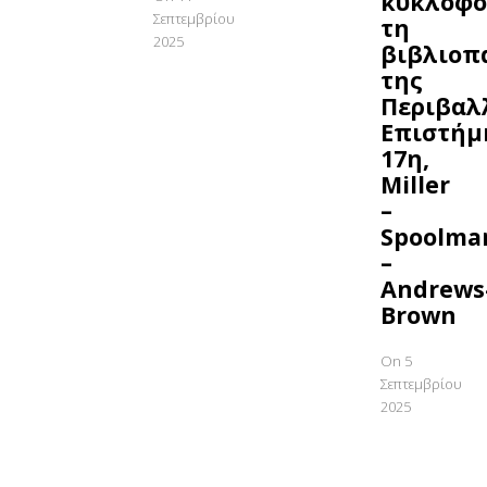
κυκλοφο
Σεπτεμβρίου
τη
2025
βιβλιοπ
της
Περιβαλ
Επιστήμ
17η,
Miller
–
Spoolma
–
Andrews
Brown
On 5
Σεπτεμβρίου
2025