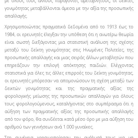
με όλους τους άλλους παράγοντες αμετάβλητους, οι δείκτες
γονιμότητας μεταβάλλονται άμεσα με την αξία της προσωπικής
απαλλαγής.
Χρησιμοποιώντας πραγματικά δεδομένα από το 1913 έως το
1984, οι ερευνητές έλεγξαν την υπόθεση ότι η ανωτέρω θεωρία
είναι σωστή διεξάγοντας μια στατιστική ανάλυση της σχέσης
μεταξύ του δείκτη γονιμότητας στις Ηνωμένες Πολιτείες, της
προσωπικής απαλλαγής και μιας σειράς άλλων μεταβλητών που
επηρεάζουν την επιλογή απόκτησης παιδιών. Ελέγχοντας
στατιστικά για όλες τις άλλες επιρροές του δείκτη γονιμότητας,
οι ερευνητές μπόρεσαν να απομονώσουν τη σχέση μεταξύ των
δεικτών γονιμότητας και της πραγματικής αξίας της
φορολογικής μείωσης της προσωπικών απαλλαγών για όλους
τους φορολογούμενους, καταλήγοντας στο συμπέρασμα ότι η
αύξηση των πραγματικής αξίας της προσωπικής απαλλαγής
από τον φόρο, θα συνδέεται κατά μέσο όρο με μια αύξηση του
αριθμού των γεννήσεων ανά 1.000 γυναίκες.
Στη συνέχεια χρησιμοποίησαν την ανάλυσή τους για να