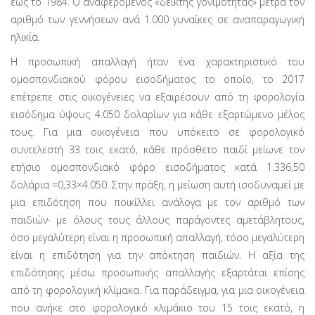
έως το 1984. Ο αναφερόμενος «δείκτης γονι­μότητας» μετρά τον
αριθμό των γεννήσεων ανά 1.000 γυναίκες σε αναπαραγωγική
ηλικία.
Η προσωπική απαλλαγή ήταν ένα χαρακτηριστικό του
ομοσπονδιακού φόρου εισοδήματος το οποίο, το 2017
επέτρεπε στις οικογένειες να εξαιρέσουν από τη φορολογία
εισόδημα ύψους 4.050 δολαρίων για κάθε εξαρτώ­μενο μέλος
τους. Για μια οικογένεια που υπόκειτο σε φορολογικό
συντελεστή 33 τοις εκατό, κάθε πρόσθετο παιδί μείωνε τον
ετήσιο ομοσπονδιακό φόρο εισοδήματος κατά 1.336,50
δολάρια =0,33×4.050. Στην πράξη, η μείωση αυτή ισοδυναμεί με
μια επιδότηση που ποικίλλει ανάλογα με τον αριθμό των
παιδιών· με όλους τους άλλους πα­ράγοντες αμετάβλητους,
όσο μεγαλύτερη είναι η προσωπική απαλλαγή, τόσο μεγαλύτερη
είναι η επιδότηση για την απόκτηση παιδιών. Η αξία της
επιδότησης μέσω προσωπικής απαλλαγής εξαρτάται επίσης
από τη φορολογι­κή κλίμακα. Για παράδειγμα, για μια οικογένεια
που ανήκε στο φορολογικό κλιμάκιο του 15 τοις εκατό, η