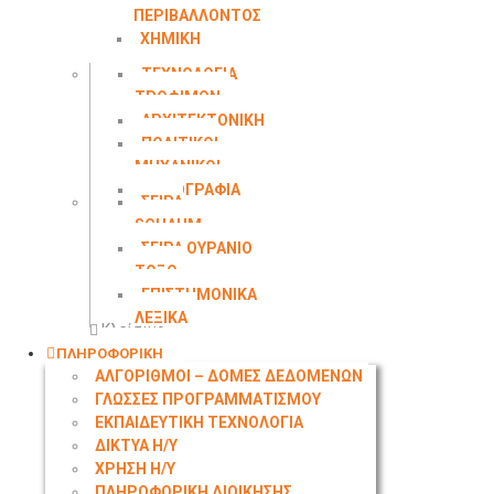
ΠΕΡΙΒΑΛΛΟΝΤΟΣ
ΧΗΜΙΚΗ
ΜΗΧΑΝΙΚΗ
ΤΕΧΝΟΛΟΓΙΑ
ΤΡΟΦΙΜΩΝ
ΑΡΧΙΤΕΚΤΟΝΙΚΗ
ΠΟΛΙΤΙΚΟΙ
ΜΗΧΑΝΙΚΟΙ
ΤΟΠΟΓΡΑΦΙΑ
ΣΕΙΡΑ
SCHAUM
ΣΕΙΡΑ ΟΥΡΑΝΙΟ
ΤΟΞΟ
ΕΠΙΣΤΗΜΟΝΙΚΑ
ΛΕΞΙΚΑ
Κλείσιμο
ΠΛΗΡΟΦΟΡΙΚΗ
ΑΛΓΟΡΙΘΜΟΙ – ΔΟΜΕΣ ΔΕΔΟΜΕΝΩΝ
ΓΛΩΣΣΕΣ ΠΡΟΓΡΑΜΜΑΤΙΣΜΟΥ
ΕΚΠΑΙΔΕΥΤΙΚΗ ΤΕΧΝΟΛΟΓΙΑ
ΔΙΚΤΥΑ Η/Υ
ΧΡΗΣΗ Η/Υ
ΠΛΗΡΟΦΟΡΙΚΗ ΔΙΟΙΚΗΣΗΣ