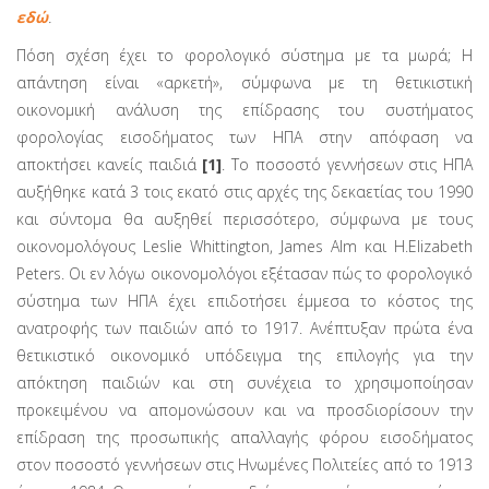
εδώ
.
Πόση σχέση έχει το φορολογικό σύστημα με τα μωρά; Η
απάντηση είναι «αρκετή», σύμφωνα με τη θετικιστική
οικονομική ανάλυση της επίδρασης του συστήματος
φορολογίας εισοδήματος των ΗΠΑ στην απόφαση να
αποκτήσει κανείς παιδιά
[1]
. Το ποσοστό γεννήσεων στις ΗΠΑ
αυξήθηκε κατά 3 τοις εκατό στις αρχές της δεκα­ετίας του 1990
και σύντομα θα αυξηθεί περισσότερο, σύμφωνα με τους
οικονομολόγους Leslie Whittington, James Alm και H.Elizabeth
Peters. Οι εν λόγω οικονομολόγοι εξέτασαν πώς το φορολογικό
σύστημα των ΗΠΑ έχει επιδοτήσει έμμεσα το κόστος της
ανατροφής των παιδιών από το 1917. Ανέπτυξαν πρώτα ένα
θετικιστικό οικονομικό υπόδειγμα της επιλογής για την
απόκτηση παιδιών και στη συνέχεια το χρησιμοποίησαν
προκει­μένου να απομονώσουν και να προσδιορίσουν την
επίδραση της προσωπικής απαλλαγής φόρου εισοδήματος
στον ποσοστό γεννήσεων στις Ηνωμένες Πολιτείες από το 1913