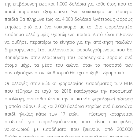
της επιβάρυνση έως και 1.000 δολάρια για κάθε έτος που το
παιδί παραμένει εξαρτώμενο. Ένα νοικοκυριό με τέσσερα
παιδιά θα πλήρωνε έως και 4.000 δολάρια λιγότερους φόρους
ετησίως από ό,τι ένα νοικοκυριό με το ίδιο φορολογητέο
εισόδημα αλλά χωρίς εξαρτώμενα παιδιά. Αυτό είναι πιθανόν
να αυξήσει περαιτέρω το κίνητρο για την απόκτηση παιδιών,
δημιουργώντας έτσι μελλοντικούς φορολογούμενους που θα
βοηθήσουν στην ελάφρυνση του φορολογικού βάρους ανά
άτομο μέχρι τα μέσα του αιώνα, όταν το ποσοστό των
συνταξιούχων στον πληθυσμού θα έχει αυξηθεί δραματικά.
Οι αλλαγές στον κώδικα φορολογίας εισοδήματος των ΗΠΑ
που τέθηκαν σε ισχύ το 2018 κατάργησαν την προσωπική
απαλλαγή, αντικαθιστώντας την με μια νέα
φορολογική πίστωση
η οποία φθάνει έως και 2.000 δολάρια ετησίως ανά δικαιούχο
παιδί ηλικίας κάτω των 17 ετών. Η πίστωση καταργείται
σταδιακά για φορολο­γούμενους που είναι επικεφαλής
νοικοκυριού με εισοδήματα που ξεκινούν από 200.000
δολάρια ετησίως και για τους έγγαμους φορολογούμενους που