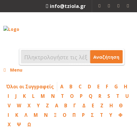
info@tziola.gr
2310 213912
Αναζήτηση
Menu
Όλοι οι Συγγραφείς
A
B
C
D
E
F
G
H
I
J
K
L
M
N
T
O
P
Q
R
S
T
U
V
W
X
Y
Z
Α
Β
Γ
Δ
Ε
Ζ
Η
Θ
Ι
Κ
Λ
Μ
Ν
Ξ
Ο
Π
Ρ
Σ
Τ
Υ
Φ
Χ
Ψ
Ω