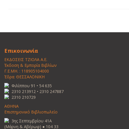
Επικοινωνία
ΕΚΔΟΣΕΙΣ ΤΖΙΟΛΑ Α.Ε.
Έκδοση & Εμπορία Βιβλίων
Γ.Ε.ΜΗ. : 118905104000
Έδρα: ΘΕΣΣΑΛΟΝΙΚΗ
Φιλίππου 91 • 54 635
2310 213912 • 2310 247887
2310 210729
ΑΘΗΝΑ
Επιστημονικό Βιβλιοπωλείο
3ης Σεπτεμβρίου 41Α
(Μάρνη & Αβέρωφ) ● 104 33