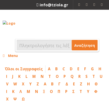
info@tziola.gr
2310 213912
Αναζήτηση
Menu
Όλοι οι Συγγραφείς
A
B
C
D
E
F
G
H
I
J
K
L
M
N
T
O
P
Q
R
S
T
U
V
W
X
Y
Z
Α
Β
Γ
Δ
Ε
Ζ
Η
Θ
Ι
Κ
Λ
Μ
Ν
Ξ
Ο
Π
Ρ
Σ
Τ
Υ
Φ
Χ
Ψ
Ω