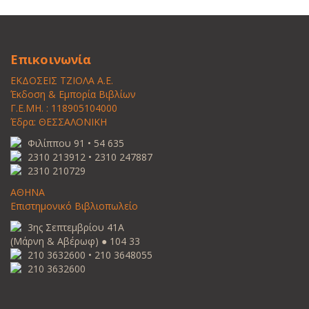
Επικοινωνία
ΕΚΔΟΣΕΙΣ ΤΖΙΟΛΑ Α.Ε.
Έκδοση & Εμπορία Βιβλίων
Γ.Ε.ΜΗ. : 118905104000
Έδρα: ΘΕΣΣΑΛΟΝΙΚΗ
Φιλίππου 91 • 54 635
2310 213912 • 2310 247887
2310 210729
ΑΘΗΝΑ
Επιστημονικό Βιβλιοπωλείο
3ης Σεπτεμβρίου 41Α
(Μάρνη & Αβέρωφ) ● 104 33
210 3632600 • 210 3648055
210 3632600