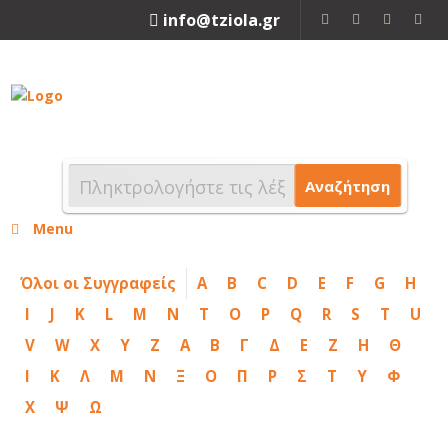
info@tziola.gr
2310 213912
Αναζήτηση
Menu
Όλοι οι Συγγραφείς
A
B
C
D
E
F
G
H
I
J
K
L
M
N
T
O
P
Q
R
S
T
U
V
W
X
Y
Z
Α
Β
Γ
Δ
Ε
Ζ
Η
Θ
Ι
Κ
Λ
Μ
Ν
Ξ
Ο
Π
Ρ
Σ
Τ
Υ
Φ
Χ
Ψ
Ω