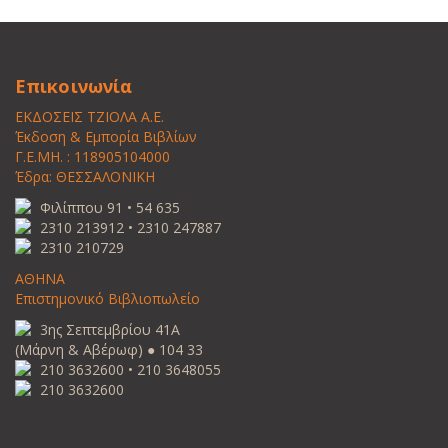
Επικοινωνία
ΕΚΔΟΣΕΙΣ ΤΖΙΟΛΑ Α.Ε.
Έκδοση & Εμπορία Βιβλίων
Γ.Ε.ΜΗ. : 118905104000
Έδρα: ΘΕΣΣΑΛΟΝΙΚΗ
Φιλίππου 91 • 54 635
2310 213912 • 2310 247887
2310 210729
ΑΘΗΝΑ
Επιστημονικό Βιβλιοπωλείο
3ης Σεπτεμβρίου 41Α
(Μάρνη & Αβέρωφ) ● 104 33
210 3632600 • 210 3648055
210 3632600