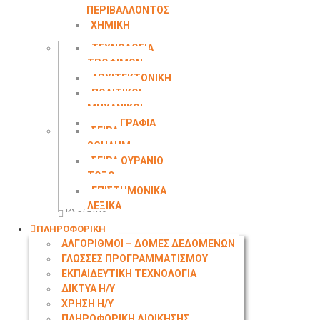
ΠΕΡΙΒΑΛΛΟΝΤΟΣ
ΧΗΜΙΚΗ
ΜΗΧΑΝΙΚΗ
ΤΕΧΝΟΛΟΓΙΑ
ΤΡΟΦΙΜΩΝ
ΑΡΧΙΤΕΚΤΟΝΙΚΗ
ΠΟΛΙΤΙΚΟΙ
ΜΗΧΑΝΙΚΟΙ
ΤΟΠΟΓΡΑΦΙΑ
ΣΕΙΡΑ
SCHAUM
ΣΕΙΡΑ ΟΥΡΑΝΙΟ
ΤΟΞΟ
ΕΠΙΣΤΗΜΟΝΙΚΑ
ΛΕΞΙΚΑ
Κλείσιμο
ΠΛΗΡΟΦΟΡΙΚΗ
ΑΛΓΟΡΙΘΜΟΙ – ΔΟΜΕΣ ΔΕΔΟΜΕΝΩΝ
ΓΛΩΣΣΕΣ ΠΡΟΓΡΑΜΜΑΤΙΣΜΟΥ
ΕΚΠΑΙΔΕΥΤΙΚΗ ΤΕΧΝΟΛΟΓΙΑ
ΔΙΚΤΥΑ Η/Υ
ΧΡΗΣΗ Η/Υ
ΠΛΗΡΟΦΟΡΙΚΗ ΔΙΟΙΚΗΣΗΣ