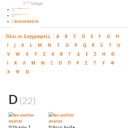
Κλείσιμο
ΙΑΤΡΙΚΗ
ΓΕΝΙΚΑ
ΒΟΗΘΗΜΑΤΑ
Όλοι οι Συγγραφείς
A
B
C
D
E
F
G
H
I
J
K
L
M
N
T
O
P
Q
R
S
T
U
V
W
X
Y
Z
Α
Β
Γ
Δ
Ε
Ζ
Η
Θ
Ι
Κ
Λ
Μ
Ν
Ξ
Ο
Π
Ρ
Σ
Τ
Υ
Φ
Χ
Ψ
Ω
D
(22)
D’Orazio T.
D’Arcy Aoife