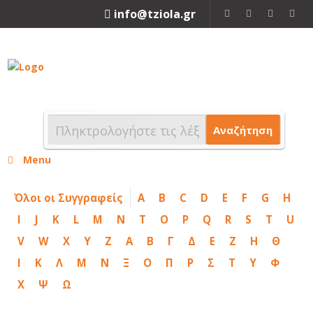
info@tziola.gr
2310 213912
Αναζήτηση
Menu
Όλοι οι Συγγραφείς
A
B
C
D
E
F
G
H
I
J
K
L
M
N
T
O
P
Q
R
S
T
U
V
W
X
Y
Z
Α
Β
Γ
Δ
Ε
Ζ
Η
Θ
Ι
Κ
Λ
Μ
Ν
Ξ
Ο
Π
Ρ
Σ
Τ
Υ
Φ
Χ
Ψ
Ω