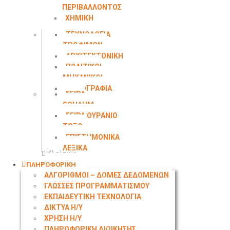
ΠΕΡΙΒΑΛΛΟΝΤΟΣ
ΧΗΜΙΚΗ
ΜΗΧΑΝΙΚΗ
ΤΕΧΝΟΛΟΓΙΑ
ΤΡΟΦΙΜΩΝ
ΑΡΧΙΤΕΚΤΟΝΙΚΗ
ΠΟΛΙΤΙΚΟΙ
ΜΗΧΑΝΙΚΟΙ
ΤΟΠΟΓΡΑΦΙΑ
ΣΕΙΡΑ
SCHAUM
ΣΕΙΡΑ ΟΥΡΑΝΙΟ
ΤΟΞΟ
ΕΠΙΣΤΗΜΟΝΙΚΑ
ΛΕΞΙΚΑ
Κλείσιμο
ΠΛΗΡΟΦΟΡΙΚΗ
ΑΛΓΟΡΙΘΜΟΙ – ΔΟΜΕΣ ΔΕΔΟΜΕΝΩΝ
ΓΛΩΣΣΕΣ ΠΡΟΓΡΑΜΜΑΤΙΣΜΟΥ
ΕΚΠΑΙΔΕΥΤΙΚΗ ΤΕΧΝΟΛΟΓΙΑ
ΔΙΚΤΥΑ Η/Υ
ΧΡΗΣΗ Η/Υ
ΠΛΗΡΟΦΟΡΙΚΗ ΔΙΟΙΚΗΣΗΣ