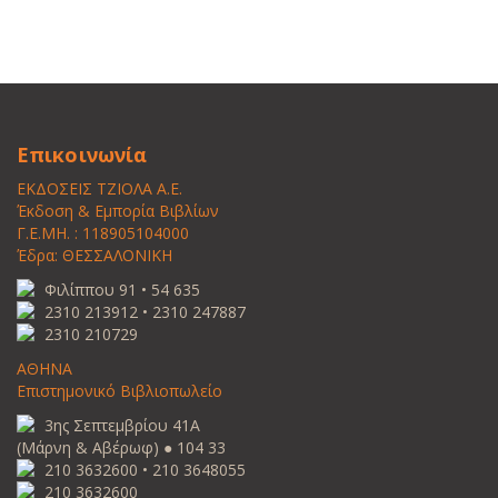
Επικοινωνία
ΕΚΔΟΣΕΙΣ ΤΖΙΟΛΑ Α.Ε.
Έκδοση & Εμπορία Βιβλίων
Γ.Ε.ΜΗ. : 118905104000
Έδρα: ΘΕΣΣΑΛΟΝΙΚΗ
Φιλίππου 91 • 54 635
2310 213912 • 2310 247887
2310 210729
ΑΘΗΝΑ
Επιστημονικό Βιβλιοπωλείο
3ης Σεπτεμβρίου 41Α
(Μάρνη & Αβέρωφ) ● 104 33
210 3632600 • 210 3648055
210 3632600