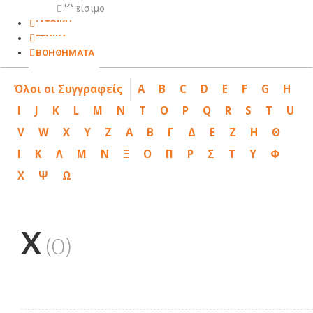
Κλείσιμο
ΙΑΤΡΙΚΗ
ΓΕΝΙΚΑ
ΒΟΗΘΗΜΑΤΑ
Όλοι οι Συγγραφείς
A
B
C
D
E
F
G
H
I
J
K
L
M
N
T
O
P
Q
R
S
T
U
V
W
X
Y
Z
Α
Β
Γ
Δ
Ε
Ζ
Η
Θ
Ι
Κ
Λ
Μ
Ν
Ξ
Ο
Π
Ρ
Σ
Τ
Υ
Φ
Χ
Ψ
Ω
X
(0)