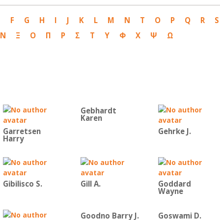
E
F
G
H
I
J
K
L
M
N
T
O
P
Q
R
S
Ν
Ξ
Ο
Π
Ρ
Σ
Τ
Υ
Φ
Χ
Ψ
Ω
Gebhardt
Karen
Garretsen
Gehrke J.
Harry
Gibilisco S.
Gill A.
Goddard
Wayne
Goodno Barry J.
Goswami D.