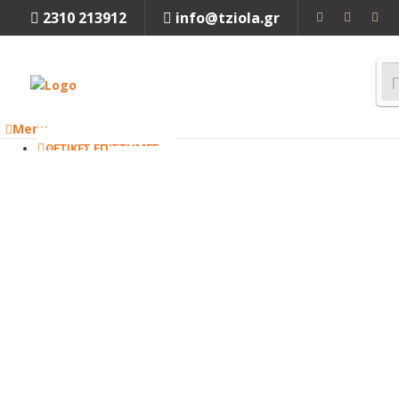
2310 213912
info@tziola.gr
Menu
ΘΕΤΙΚΕΣ ΕΠΙΣΤΗΜΕΣ
ΜΑΘΗΜΑΤΙΚΑ
ΦΥΣΙΚΗ
ΧΗΜΕΙΑ
ΒΙΟΛΟΓΙΑ
Κλείσιμο
ΜΗΧΑΝΙΚΗ
ΜΗΧΑΝΟΛΟΓΙΑ
ΗΛΕΚΤΡΟΛΟΓΙΑ
ΜΗΧΑΝΙΚΗ
ΠΕΡΙΒΑΛΛΟΝΤΟΣ
ΧΗΜΙΚΗ
ΜΗΧΑΝΙΚΗ
ΤΕΧΝΟΛΟΓΙΑ