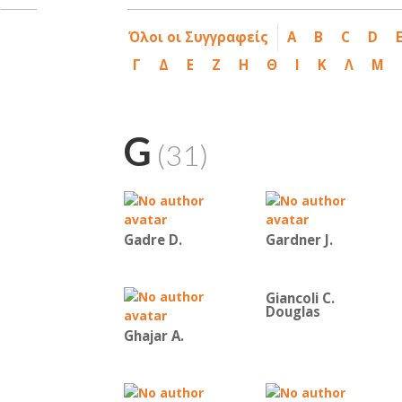
Όλοι οι Συγγραφείς
A
B
C
D
Γ
Δ
Ε
Ζ
Η
Θ
Ι
Κ
Λ
Μ
G
(31)
Gadre D.
Gardner J.
Giancoli C.
Douglas
Ghajar A.