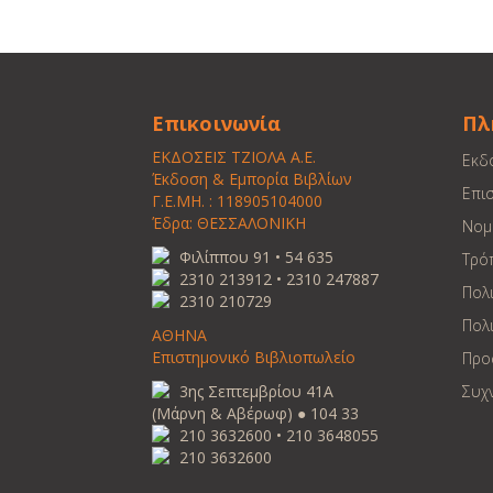
Επικοινωνία
Πλ
ΕΚΔΟΣΕΙΣ ΤΖΙΟΛΑ Α.Ε.
Εκδ
Έκδοση & Εμπορία Βιβλίων
Επι
Γ.Ε.ΜΗ. : 118905104000
Έδρα: ΘΕΣΣΑΛΟΝΙΚΗ
Νομ
Φιλίππου 91 • 54 635
Τρό
2310 213912 • 2310 247887
Πολ
2310 210729
Πολι
ΑΘΗΝΑ
Επιστημονικό Βιβλιοπωλείο
Προ
3ης Σεπτεμβρίου 41Α
Συχ
(Μάρνη & Αβέρωφ) ● 104 33
210 3632600 • 210 3648055
210 3632600