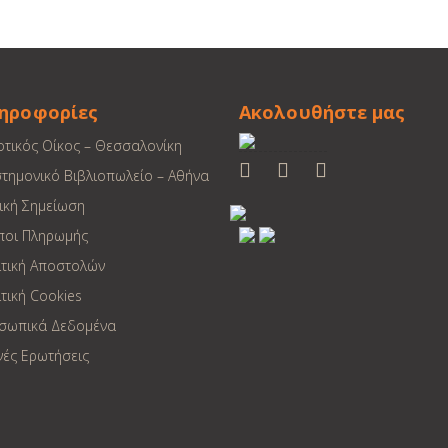
ηροφορίες
Ακολουθήστε μας
οτικός Οίκος – Θεσσαλονίκη
στημονικό Βιβλιοπωλείο – Αθήνα
ική Σημείωση
ποι Πληρωμής
ιτική Αποστολών
τική Cookies
σωπικά Δεδομένα
νές Ερωτήσεις