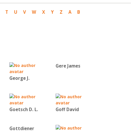
T
U
V
W
X
Y
Z
Α
Β
Gere James
George J.
Goetsch D. L.
Goff David
Gottdiener