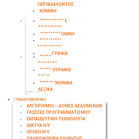
ΠΕΡΙΒΑΛΛΟΝΤΟΣ
ΧΗΜΙΚΗ
ΜΗΧΑΝΙΚΗ
ΤΕΧΝΟΛΟΓΙΑ
ΤΡΟΦΙΜΩΝ
ΑΡΧΙΤΕΚΤΟΝΙΚΗ
ΠΟΛΙΤΙΚΟΙ
ΜΗΧΑΝΙΚΟΙ
ΤΟΠΟΓΡΑΦΙΑ
ΣΕΙΡΑ
SCHAUM
ΣΕΙΡΑ ΟΥΡΑΝΙΟ
ΤΟΞΟ
ΕΠΙΣΤΗΜΟΝΙΚΑ
ΛΕΞΙΚΑ
Κλείσιμο
ΠΛΗΡΟΦΟΡΙΚΗ
ΑΛΓΟΡΙΘΜΟΙ – ΔΟΜΕΣ ΔΕΔΟΜΕΝΩΝ
ΓΛΩΣΣΕΣ ΠΡΟΓΡΑΜΜΑΤΙΣΜΟΥ
ΕΚΠΑΙΔΕΥΤΙΚΗ ΤΕΧΝΟΛΟΓΙΑ
ΔΙΚΤΥΑ Η/Υ
ΧΡΗΣΗ Η/Υ
ΠΛΗΡΟΦΟΡΙΚΗ ΔΙΟΙΚΗΣΗΣ