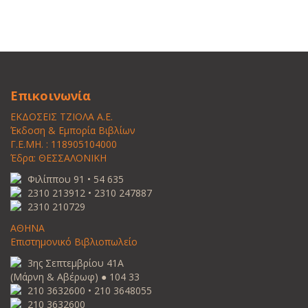
Επικοινωνία
ΕΚΔΟΣΕΙΣ ΤΖΙΟΛΑ Α.Ε.
Έκδοση & Εμπορία Βιβλίων
Γ.Ε.ΜΗ. : 118905104000
Έδρα: ΘΕΣΣΑΛΟΝΙΚΗ
Φιλίππου 91 • 54 635
2310 213912 • 2310 247887
2310 210729
ΑΘΗΝΑ
Επιστημονικό Βιβλιοπωλείο
3ης Σεπτεμβρίου 41Α
(Μάρνη & Αβέρωφ) ● 104 33
210 3632600 • 210 3648055
210 3632600