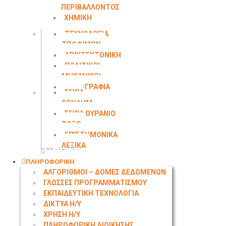
ΠΕΡΙΒΑΛΛΟΝΤΟΣ
ΧΗΜΙΚΗ
ΜΗΧΑΝΙΚΗ
ΤΕΧΝΟΛΟΓΙΑ
ΤΡΟΦΙΜΩΝ
ΑΡΧΙΤΕΚΤΟΝΙΚΗ
ΠΟΛΙΤΙΚΟΙ
ΜΗΧΑΝΙΚΟΙ
ΤΟΠΟΓΡΑΦΙΑ
ΣΕΙΡΑ
SCHAUM
ΣΕΙΡΑ ΟΥΡΑΝΙΟ
ΤΟΞΟ
ΕΠΙΣΤΗΜΟΝΙΚΑ
ΛΕΞΙΚΑ
Κλείσιμο
ΠΛΗΡΟΦΟΡΙΚΗ
ΑΛΓΟΡΙΘΜΟΙ – ΔΟΜΕΣ ΔΕΔΟΜΕΝΩΝ
ΓΛΩΣΣΕΣ ΠΡΟΓΡΑΜΜΑΤΙΣΜΟΥ
ΕΚΠΑΙΔΕΥΤΙΚΗ ΤΕΧΝΟΛΟΓΙΑ
ΔΙΚΤΥΑ Η/Υ
ΧΡΗΣΗ Η/Υ
ΠΛΗΡΟΦΟΡΙΚΗ ΔΙΟΙΚΗΣΗΣ