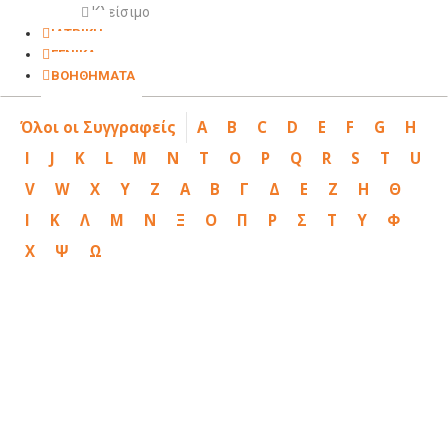
Κλείσιμο
ΙΑΤΡΙΚΗ
ΓΕΝΙΚΑ
ΒΟΗΘΗΜΑΤΑ
Όλοι οι Συγγραφείς
A
B
C
D
E
F
G
H
I
J
K
L
M
N
T
O
P
Q
R
S
T
U
V
W
X
Y
Z
Α
Β
Γ
Δ
Ε
Ζ
Η
Θ
Ι
Κ
Λ
Μ
Ν
Ξ
Ο
Π
Ρ
Σ
Τ
Υ
Φ
Χ
Ψ
Ω