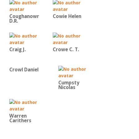
Coughanowr
Cowie Helen
D.R.
Craig J.
Crowe C. T.
Crowl Daniel
Cumpsty
Nicolas
Warren
Carithers