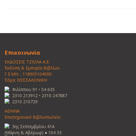
Επικοινωνία
ΕΚΔΟΣΕΙΣ ΤΖΙΟΛΑ Α.Ε.
Έκδοση & Εμπορία Βιβλίων
Γ.Ε.ΜΗ. : 118905104000
Έδρα: ΘΕΣΣΑΛΟΝΙΚΗ
Φιλίππου 91 • 54 635
2310 213912 • 2310 247887
2310 210729
ΑΘΗΝΑ
Επιστημονικό Βιβλιοπωλείο
3ης Σεπτεμβρίου 41Α
(Μάρνη & Αβέρωφ) ● 104 33