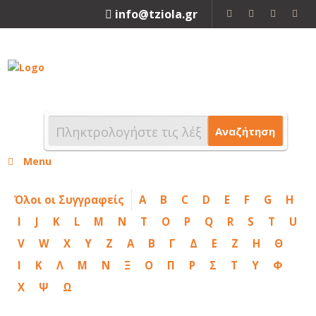
info@tziola.gr
2310 213912
Αναζήτηση
Menu
Όλοι οι Συγγραφείς
A
B
C
D
E
F
G
H
I
J
K
L
M
N
T
O
P
Q
R
S
T
U
V
W
X
Y
Z
Α
Β
Γ
Δ
Ε
Ζ
Η
Θ
Ι
Κ
Λ
Μ
Ν
Ξ
Ο
Π
Ρ
Σ
Τ
Υ
Φ
Χ
Ψ
Ω