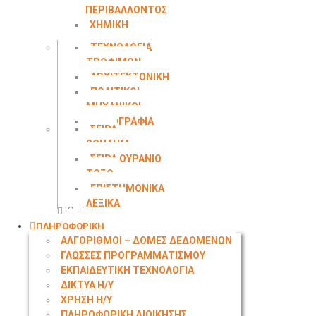
ΠΕΡΙΒΑΛΛΟΝΤΟΣ
ΧΗΜΙΚΗ
ΜΗΧΑΝΙΚΗ
ΤΕΧΝΟΛΟΓΙΑ
ΤΡΟΦΙΜΩΝ
ΑΡΧΙΤΕΚΤΟΝΙΚΗ
ΠΟΛΙΤΙΚΟΙ
ΜΗΧΑΝΙΚΟΙ
ΤΟΠΟΓΡΑΦΙΑ
ΣΕΙΡΑ
SCHAUM
ΣΕΙΡΑ ΟΥΡΑΝΙΟ
ΤΟΞΟ
ΕΠΙΣΤΗΜΟΝΙΚΑ
ΛΕΞΙΚΑ
Κλείσιμο
ΠΛΗΡΟΦΟΡΙΚΗ
ΑΛΓΟΡΙΘΜΟΙ – ΔΟΜΕΣ ΔΕΔΟΜΕΝΩΝ
ΓΛΩΣΣΕΣ ΠΡΟΓΡΑΜΜΑΤΙΣΜΟΥ
ΕΚΠΑΙΔΕΥΤΙΚΗ ΤΕΧΝΟΛΟΓΙΑ
ΔΙΚΤΥΑ Η/Υ
ΧΡΗΣΗ Η/Υ
ΠΛΗΡΟΦΟΡΙΚΗ ΔΙΟΙΚΗΣΗΣ