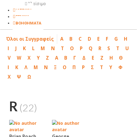
Κλείσιμο
ΙΑΤΡΙΚΗ
ΓΕΝΙΚΑ
ΒΟΗΘΗΜΑΤΑ
Όλοι οι Συγγραφείς
A
B
C
D
E
F
G
H
I
J
K
L
M
N
T
O
P
Q
R
S
T
U
V
W
X
Y
Z
Α
Β
Γ
Δ
Ε
Ζ
Η
Θ
Ι
Κ
Λ
Μ
Ν
Ξ
Ο
Π
Ρ
Σ
Τ
Υ
Φ
Χ
Ψ
Ω
R
(22)
Brian Roach
George