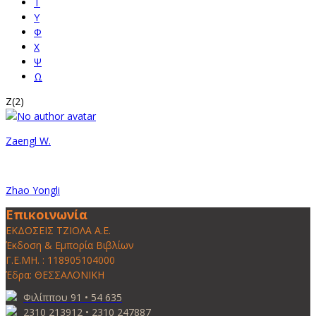
Τ
Υ
Φ
Χ
Ψ
Ω
Z
(2)
Zaengl W.
Zhao Yongli
Επικοινωνία
ΕΚΔΟΣΕΙΣ ΤΖΙΟΛΑ Α.Ε.
Έκδοση & Εμπορία Βιβλίων
Γ.Ε.ΜΗ. : 118905104000
Έδρα: ΘΕΣΣΑΛΟΝΙΚΗ
Φιλίππου 91 • 54 635
2310 213912 • 2310 247887