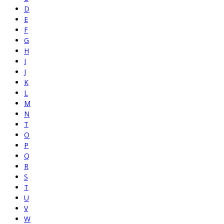
D
E
F
G
H
I
J
K
L
M
N
T
O
P
Q
R
S
T
U
V
W