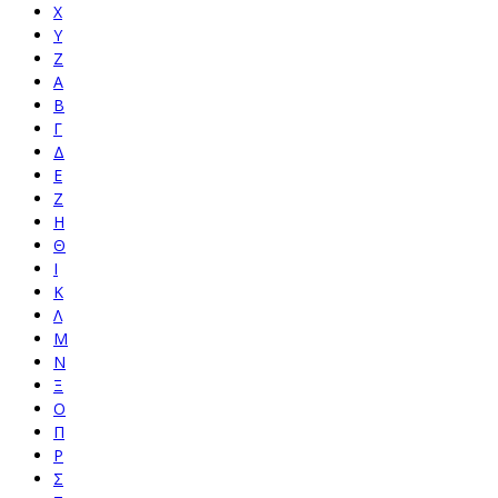
X
Y
Z
Α
Β
Γ
Δ
Ε
Ζ
Η
Θ
Ι
Κ
Λ
Μ
Ν
Ξ
Ο
Π
Ρ
Σ