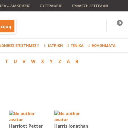
ΝΕΑ & ΔΙΑΚΡΙΣΕΙΣ
ΣΥΓΓΡΑΦΕΙΣ
ΣΥΝΔΕΣΗ / ΕΓΓΡΑΦΗ
0
ήτηση
ΝΩΝΙΚΕΣ ΕΠΙΣΤΗΜΕΣ
ΙΑΤΡΙΚΗ
ΓΕΝΙΚΑ
ΒΟΗΘΗΜΑΤΑ
T
U
V
W
X
Y
Z
Α
Β
Harriott Petter
Harris Jonathan