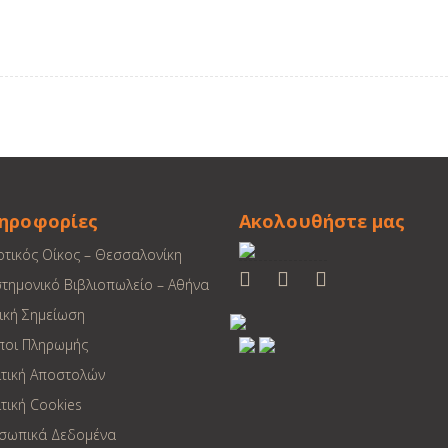
ηροφορίες
Ακολουθήστε μας
οτικός Οίκος – Θεσσαλονίκη
στημονικό Βιβλιοπωλείο – Αθήνα
ική Σημείωση
ποι Πληρωμής
ιτική Αποστολών
τική Cookies
σωπικά Δεδομένα