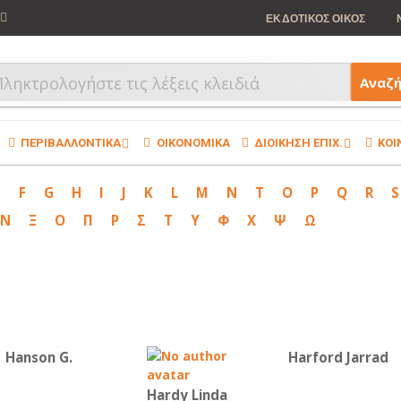
ΕΚΔΟΤΙΚΟΣ ΟΙΚΟΣ
Αναζ
ΠΕΡΙΒΑΛΛΟΝΤΙΚΑ
ΟΙΚΟΝΟΜΙΚΑ
ΔΙΟΙΚΗΣΗ ΕΠΙΧ.
ΚΟΙ
E
F
G
H
I
J
K
L
M
N
T
O
P
Q
R
S
Ν
Ξ
Ο
Π
Ρ
Σ
Τ
Υ
Φ
Χ
Ψ
Ω
Hanson G.
Harford Jarrad
Hardy Linda