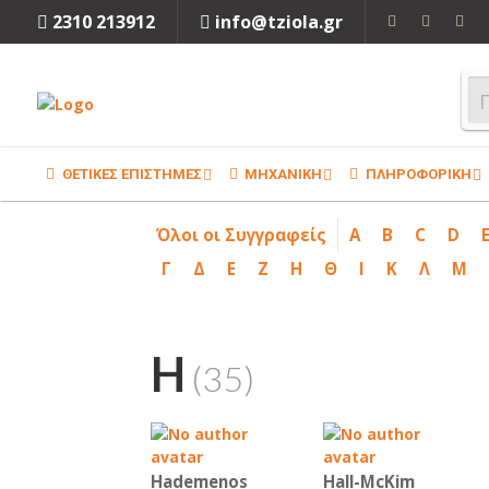
2310 213912
info@tziola.gr
ΘΕΤΙΚΕΣ ΕΠΙΣΤΗΜΕΣ
ΜΗΧΑΝΙΚΗ
ΠΛΗΡΟΦΟΡΙΚΗ
Όλοι οι Συγγραφείς
A
B
C
D
Γ
Δ
Ε
Ζ
Η
Θ
Ι
Κ
Λ
Μ
H
(35)
Hademenos
Hall-McKim