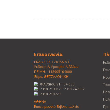
Επικοινωνία
Πλ
ΕΚΔΟΣΕΙΣ ΤΖΙΟΛΑ Α.Ε.
Εκδ
Έκδοση & Εμπορία Βιβλίων
Επι
Γ.Ε.ΜΗ. : 118905104000
Έδρα: ΘΕΣΣΑΛΟΝΙΚΗ
Νομ
Φιλίππου 91 • 54 635
Τρό
2310 213912 • 2310 247887
Πολ
2310 210729
Πολι
ΑΘΗΝΑ
Επιστημονικό Βιβλιοπωλείο
Προ