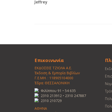
Jeffrey
Επικοινωνία
Πλ
ΕΚΔΟΣΕΙΣ ΤΖΙΟΛΑ Α.Ε.
Εκδ
Έκδοση & Εμπορία Βιβλίων
Επι
Γ.Ε.ΜΗ. : 118905104000
Έδρα: ΘΕΣΣΑΛΟΝΙΚΗ
Νομ
Φιλίππου 91 • 54 635
Τρό
2310 213912 • 2310 247887
Πολ
2310 210729
Πολι
ΑΘΗΝΑ