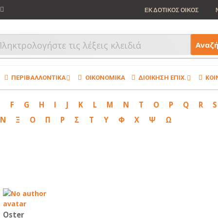
ΕΚΔΟΤΙΚΟΣ ΟΙΚΟΣ
Αναζ
ΠΕΡΙΒΑΛΛΟΝΤΙΚΑ
ΟΙΚΟΝΟΜΙΚΑ
ΔΙΟΙΚΗΣΗ ΕΠΙΧ.
ΚΟΙ
E
F
G
H
I
J
K
L
M
N
T
O
P
Q
R
S
Ν
Ξ
Ο
Π
Ρ
Σ
Τ
Υ
Φ
Χ
Ψ
Ω
Oster