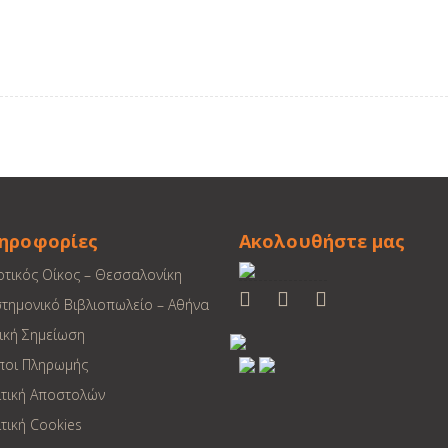
ηροφορίες
Ακολουθήστε μας
οτικός Οίκος – Θεσσαλονίκη
στημονικό Βιβλιοπωλείο – Αθήνα
ική Σημείωση
ποι Πληρωμής
ιτική Αποστολών
τική Cookies