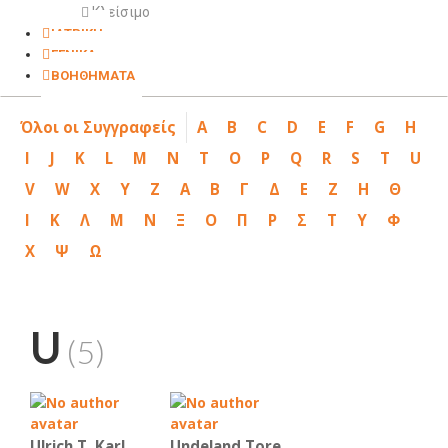
Κλείσιμο
ΙΑΤΡΙΚΗ
ΓΕΝΙΚΑ
ΒΟΗΘΗΜΑΤΑ
Όλοι οι Συγγραφείς
A
B
C
D
E
F
G
H
I
J
K
L
M
N
T
O
P
Q
R
S
T
U
V
W
X
Y
Z
Α
Β
Γ
Δ
Ε
Ζ
Η
Θ
Ι
Κ
Λ
Μ
Ν
Ξ
Ο
Π
Ρ
Σ
Τ
Υ
Φ
Χ
Ψ
Ω
U
(5)
Ulrich T. Karl
Undeland Tore