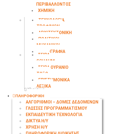
ΠΕΡΙΒΑΛΛΟΝΤΟΣ
ΧΗΜΙΚΗ
ΜΗΧΑΝΙΚΗ
ΤΕΧΝΟΛΟΓΙΑ
ΤΡΟΦΙΜΩΝ
ΑΡΧΙΤΕΚΤΟΝΙΚΗ
ΠΟΛΙΤΙΚΟΙ
ΜΗΧΑΝΙΚΟΙ
ΤΟΠΟΓΡΑΦΙΑ
ΣΕΙΡΑ
SCHAUM
ΣΕΙΡΑ ΟΥΡΑΝΙΟ
ΤΟΞΟ
ΕΠΙΣΤΗΜΟΝΙΚΑ
ΛΕΞΙΚΑ
Κλείσιμο
ΠΛΗΡΟΦΟΡΙΚΗ
ΑΛΓΟΡΙΘΜΟΙ – ΔΟΜΕΣ ΔΕΔΟΜΕΝΩΝ
ΓΛΩΣΣΕΣ ΠΡΟΓΡΑΜΜΑΤΙΣΜΟΥ
ΕΚΠΑΙΔΕΥΤΙΚΗ ΤΕΧΝΟΛΟΓΙΑ
ΔΙΚΤΥΑ Η/Υ
ΧΡΗΣΗ Η/Υ
ΠΛΗΡΟΦΟΡΙΚΗ ΔΙΟΙΚΗΣΗΣ