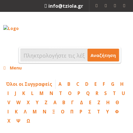
info@tziola.gr
2310 213912
Αναζήτηση
Menu
Όλοι οι Συγγραφείς
A
B
C
D
E
F
G
H
I
J
K
L
M
N
T
O
P
Q
R
S
T
U
V
W
X
Y
Z
Α
Β
Γ
Δ
Ε
Ζ
Η
Θ
Ι
Κ
Λ
Μ
Ν
Ξ
Ο
Π
Ρ
Σ
Τ
Υ
Φ
Χ
Ψ
Ω