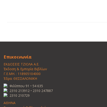
Επικοινωνία
ΕΚΔΟΣΕΙΣ ΤΖΙΟΛΑ Α.Ε.
Έκδοση & Εμπορία Βιβλίων
Γ.Ε.ΜΗ. : 118905104000
Έδρα: ΘΕΣΣΑΛΟΝΙΚΗ
Φιλίππου 91 • 54 635
2310 213912 • 2310 247887
2310 210729
ΑΘΗΝΑ