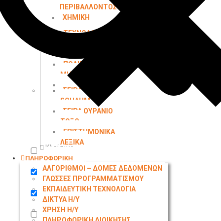
ΠΕΡΙΒΑΛΛΟΝΤΟΣ
ΧΗΜΙΚΗ
ΜΗΧΑΝΙΚΗ
ΤΕΧΝΟΛΟΓΙΑ
ΤΡΟΦΙΜΩΝ
ΑΡΧΙΤΕΚΤΟΝΙΚΗ
ΠΟΛΙΤΙΚΟΙ
ΜΗΧΑΝΙΚΟΙ
ΤΟΠΟΓΡΑΦΙΑ
ΣΕΙΡΑ
SCHAUM
ΣΕΙΡΑ ΟΥΡΑΝΙΟ
ΤΟΞΟ
ΕΠΙΣΤΗΜΟΝΙΚΑ
ΛΕΞΙΚΑ
Κλείσιμο
ΠΛΗΡΟΦΟΡΙΚΗ
Exact matches only
ΑΛΓΟΡΙΘΜΟΙ – ΔΟΜΕΣ ΔΕΔΟΜΕΝΩΝ
ΓΛΩΣΣΕΣ ΠΡΟΓΡΑΜΜΑΤΙΣΜΟΥ
Search in title
ΕΚΠΑΙΔΕΥΤΙΚΗ ΤΕΧΝΟΛΟΓΙΑ
ΔΙΚΤΥΑ Η/Υ
Search in content
ΧΡΗΣΗ Η/Υ
ΠΛΗΡΟΦΟΡΙΚΗ ΔΙΟΙΚΗΣΗΣ