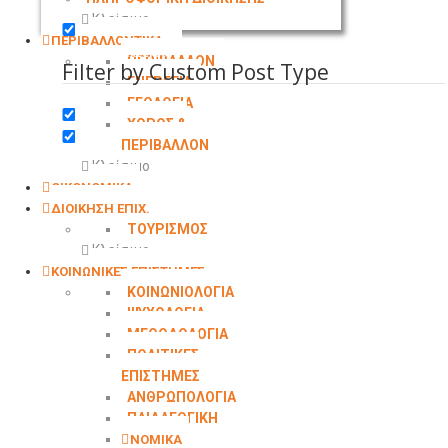
Search in comments
Κλείσιμο
ΠΕΡΙΒΑΛΛΟΝΤΙΚΑ
Search in excerpt
ΠΕΡΙΒΑΛΛΟΝ
Filter by Custom Post Type
ΕΝΕΡΓΕΙΑ
ΓΕΩΛΟΓΙΑ
ΧΩΡΟΣ &
ΠΕΡΙΒΑΛΛΟΝ
Κλείσιμο
ΟΙΚΟΝΟΜΙΚΑ
ΔΙΟΙΚΗΣΗ ΕΠΙΧ.
ΤΟΥΡΙΣΜΟΣ
Κλείσιμο
ΚΟΙΝΩΝΙΚΕΣ ΕΠΙΣΤΗΜΕΣ
ΚΟΙΝΩΝΙΟΛΟΓΙΑ
ΨΥΧΟΛΟΓΙΑ
ΜΕΘΟΔΟΛΟΓΙΑ
ΠΟΛΙΤΙΚΕΣ
ΕΠΙΣΤΗΜΕΣ
ΑΝΘΡΩΠΟΛΟΓΙΑ
ΠΑΙΔΑΓΩΓΙΚΗ
ΝΟΜΙΚΑ