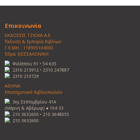
Επικοινωνία
ΕΚΔΟΣΕΙΣ ΤΖΙΟΛΑ Α.Ε.
Έκδοση & Εμπορία Βιβλίων
Γ.Ε.ΜΗ. : 118905104000
Έδρα: ΘΕΣΣΑΛΟΝΙΚΗ
Φιλίππου 91 • 54 635
2310 213912 • 2310 247887
2310 210729
ΑΘΗΝΑ
Επιστημονικό Βιβλιοπωλείο
3ης Σεπτεμβρίου 41Α
(Μάρνη & Αβέρωφ) ● 104 33
210 3632600 • 210 3648055
210 3632600