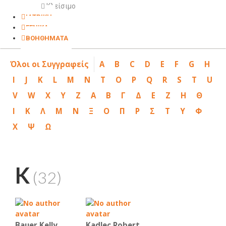
Κλείσιμο
ΙΑΤΡΙΚΗ
ΓΕΝΙΚΑ
ΒΟΗΘΗΜΑΤΑ
Όλοι οι Συγγραφείς
A
B
C
D
E
F
G
H
I
J
K
L
M
N
T
O
P
Q
R
S
T
U
V
W
X
Y
Z
Α
Β
Γ
Δ
Ε
Ζ
Η
Θ
Ι
Κ
Λ
Μ
Ν
Ξ
Ο
Π
Ρ
Σ
Τ
Υ
Φ
Χ
Ψ
Ω
K
(32)
Bauer Kelly
Kadlec Robert