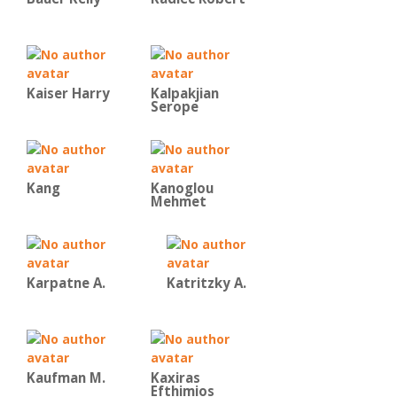
Kaiser Harry
Kalpakjian
Serope
Kang
Kanoglou
Mehmet
Karpatne A.
Katritzky A.
Kaufman Μ.
Kaxiras
Efthimios