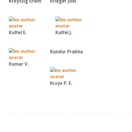
Kreyszig Erwin
Krieger Joel
Kuffel E.
Kuffel J.
Kundur Prabha
Kumar V.
Κινγκ Ρ. Ε.