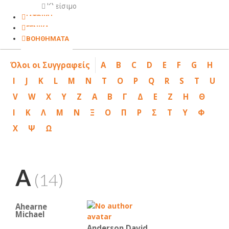
Κλείσιμο
ΙΑΤΡΙΚΗ
ΓΕΝΙΚΑ
ΒΟΗΘΗΜΑΤΑ
Όλοι οι Συγγραφείς
A
B
C
D
E
F
G
H
I
J
K
L
M
N
T
O
P
Q
R
S
T
U
V
W
X
Y
Z
Α
Β
Γ
Δ
Ε
Ζ
Η
Θ
Ι
Κ
Λ
Μ
Ν
Ξ
Ο
Π
Ρ
Σ
Τ
Υ
Φ
Χ
Ψ
Ω
A
(14)
Ahearne
Michael
Anderson David