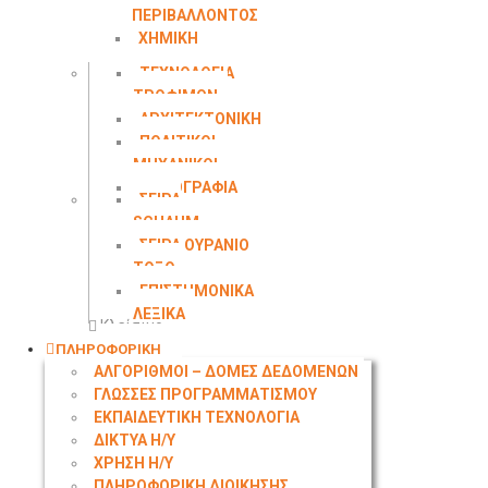
ΠΕΡΙΒΑΛΛΟΝΤΟΣ
ΧΗΜΙΚΗ
ΜΗΧΑΝΙΚΗ
ΤΕΧΝΟΛΟΓΙΑ
ΤΡΟΦΙΜΩΝ
ΑΡΧΙΤΕΚΤΟΝΙΚΗ
ΠΟΛΙΤΙΚΟΙ
ΜΗΧΑΝΙΚΟΙ
ΤΟΠΟΓΡΑΦΙΑ
ΣΕΙΡΑ
SCHAUM
ΣΕΙΡΑ ΟΥΡΑΝΙΟ
ΤΟΞΟ
ΕΠΙΣΤΗΜΟΝΙΚΑ
ΛΕΞΙΚΑ
Κλείσιμο
ΠΛΗΡΟΦΟΡΙΚΗ
ΑΛΓΟΡΙΘΜΟΙ – ΔΟΜΕΣ ΔΕΔΟΜΕΝΩΝ
ΓΛΩΣΣΕΣ ΠΡΟΓΡΑΜΜΑΤΙΣΜΟΥ
ΕΚΠΑΙΔΕΥΤΙΚΗ ΤΕΧΝΟΛΟΓΙΑ
ΔΙΚΤΥΑ Η/Υ
ΧΡΗΣΗ Η/Υ
ΠΛΗΡΟΦΟΡΙΚΗ ΔΙΟΙΚΗΣΗΣ