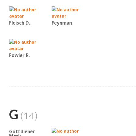
Fleisch D.
Feynman
Fowler R.
G
(14)
Gottdiener