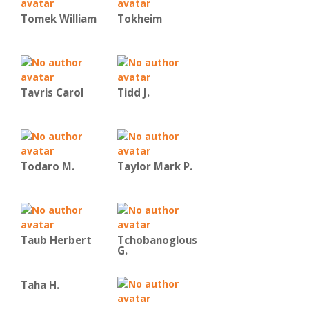
Tomek William
Tokheim
Tavris Carol
Tidd J.
Todaro M.
Taylor Mark P.
Taub Herbert
Tchobanoglous
G.
Taha H.