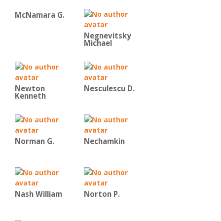
McNamara G.
Negnevitsky
Michael
Newton
Nesculescu D.
Kenneth
Norman G.
Nechamkin
Nash William
Norton P.