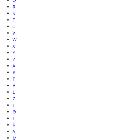
Q
R
S
T
U
V
W
X
Y
Z
Α
Β
Γ
Δ
Ε
Ζ
Η
Θ
Ι
Κ
Λ
Μ