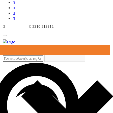
info@tziola.gr
2310 213912