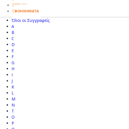
ΓΕΝΙΚΑ
ΒΟΗΘΗΜΑΤΑ
Όλοι οι Συγγραφείς
A
B
C
D
E
F
G
H
I
J
K
L
M
N
T
O
P