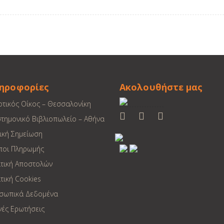
ηροφορίες
Ακολουθήστε μας
οτικός Οίκος – Θεσσαλονίκη
στημονικό Βιβλιοπωλείο – Αθήνα
ική Σημείωση
ποι Πληρωμής
ιτική Αποστολών
τική Cookies
σωπικά Δεδομένα
νές Ερωτήσεις