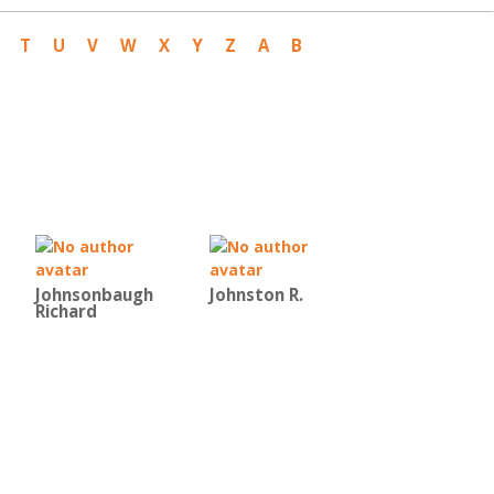
T
U
V
W
X
Y
Z
Α
Β
Johnsonbaugh
Johnston R.
Richard