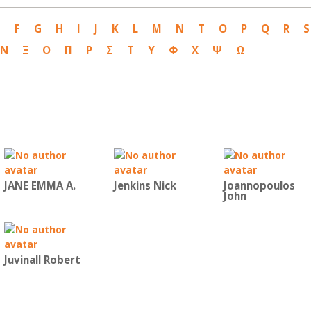
E
F
G
H
I
J
K
L
M
N
T
O
P
Q
R
S
Ν
Ξ
Ο
Π
Ρ
Σ
Τ
Υ
Φ
Χ
Ψ
Ω
JANE EMMA A.
Jenkins Nick
Joannopoulos
John
Juvinall Robert