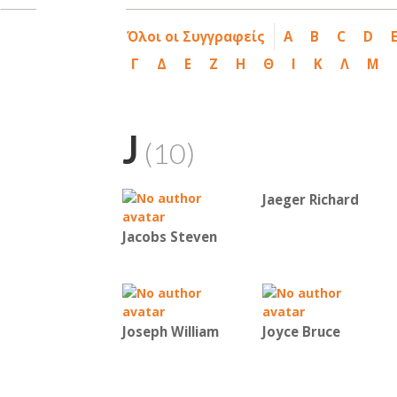
Όλοι οι Συγγραφείς
A
B
C
D
Γ
Δ
Ε
Ζ
Η
Θ
Ι
Κ
Λ
Μ
J
(10)
Jaeger Richard
Jacobs Steven
Joseph William
Joyce Bruce