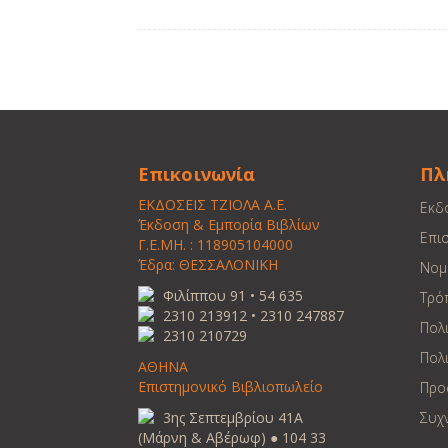
Επικοινωνία
Πλ
ΕΚΔΟΣΕΙΣ ΤΖΙΟΛΑ Α.Ε.
Εκδ
Έκδοση & Εμπορία Βιβλίων
Επι
Γ.Ε.ΜΗ. : 118905104000
Έδρα: ΘΕΣΣΑΛΟΝΙΚΗ
Νομ
Φιλίππου 91 • 54 635
Τρό
2310 213912 • 2310 247887
Πολ
2310 210729
Πολι
ΑΘΗΝΑ
Επιστημονικό Βιβλιοπωλείο
Προ
3ης Σεπτεμβρίου 41Α
Συχ
(Μάρνη & Αβέρωφ) ● 104 33