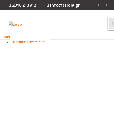
2310 213912
info@tziola.gr
Menu
ΘΕΤΙΚΕΣ ΕΠΙΣΤΗΜΕΣ
ΜΑΘΗΜΑΤΙΚΑ
ΦΥΣΙΚΗ
ΧΗΜΕΙΑ
ΒΙΟΛΟΓΙΑ
Κλείσιμο
ΜΗΧΑΝΙΚΗ
ΜΗΧΑΝΟΛΟΓΙΑ
ΗΛΕΚΤΡΟΛΟΓΙΑ
ΜΗΧΑΝΙΚΗ
ΠΕΡΙΒΑΛΛΟΝΤΟΣ
ΧΗΜΙΚΗ
ΜΗΧΑΝΙΚΗ
ΤΕΧΝΟΛΟΓΙΑ