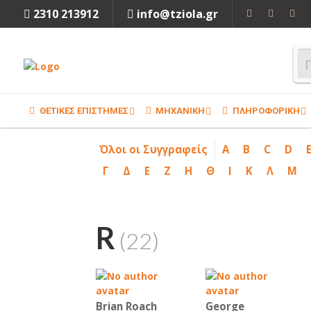
2310 213912
info@tziola.gr
ΘΕΤΙΚΕΣ ΕΠΙΣΤΗΜΕΣ
ΜΗΧΑΝΙΚΗ
ΠΛΗΡΟΦΟΡΙΚΗ
Όλοι οι Συγγραφείς
A
B
C
D
Γ
Δ
Ε
Ζ
Η
Θ
Ι
Κ
Λ
Μ
R
(22)
Brian Roach
George