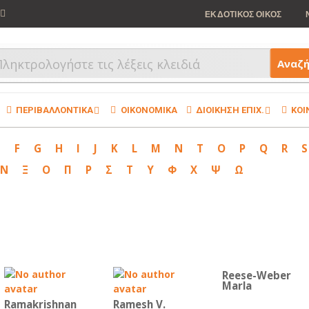
ΕΚΔΟΤΙΚΟΣ ΟΙΚΟΣ
Αναζ
ΠΕΡΙΒΑΛΛΟΝΤΙΚΑ
ΟΙΚΟΝΟΜΙΚΑ
ΔΙΟΙΚΗΣΗ ΕΠΙΧ.
ΚΟΙ
E
F
G
H
I
J
K
L
M
N
T
O
P
Q
R
S
Ν
Ξ
Ο
Π
Ρ
Σ
Τ
Υ
Φ
Χ
Ψ
Ω
Reese-Weber
Marla
Ramakrishnan
Ramesh V.