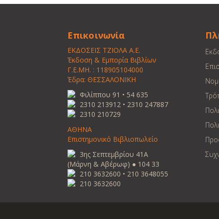
Επικοινωνία
Πλ
ΕΚΔΟΣΕΙΣ ΤΖΙΟΛΑ Α.Ε.
Εκδ
Έκδοση & Εμπορία Βιβλίων
Επι
Γ.Ε.ΜΗ. : 118905104000
Έδρα: ΘΕΣΣΑΛΟΝΙΚΗ
Νομ
Φιλίππου 91 • 54 635
Τρό
2310 213912 • 2310 247887
Πολ
2310 210729
Πολι
ΑΘΗΝΑ
Επιστημονικό Βιβλιοπωλείο
Προ
3ης Σεπτεμβρίου 41Α
Συχ
(Μάρνη & Αβέρωφ) ● 104 33
210 3632600 • 210 3648055
210 3632600