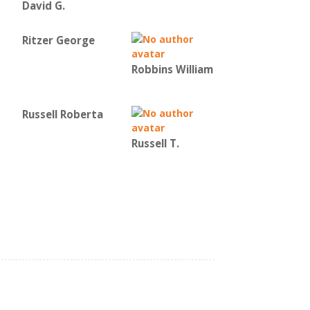
David G.
Ritzer George
Robbins William
Russell Roberta
Russell T.