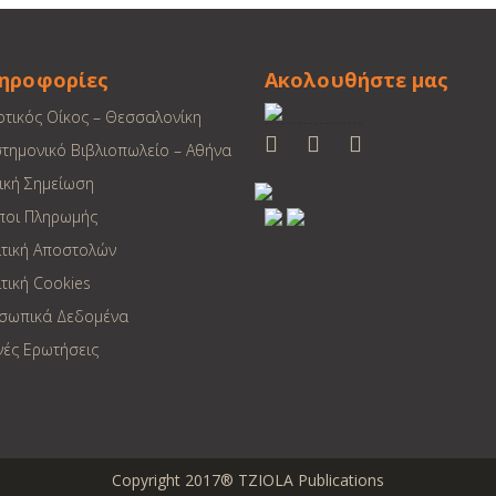
ηροφορίες
Ακολουθήστε μας
οτικός Οίκος – Θεσσαλονίκη
στημονικό Βιβλιοπωλείο – Αθήνα
ική Σημείωση
ποι Πληρωμής
ιτική Αποστολών
τική Cookies
σωπικά Δεδομένα
νές Ερωτήσεις
Copyright 2017® TZIOLA Publications