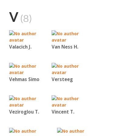
V
(8)
Valacich J.
Van Ness H.
Vehmas Simo
Versteeg
Veziroglou T.
Vincent Τ.