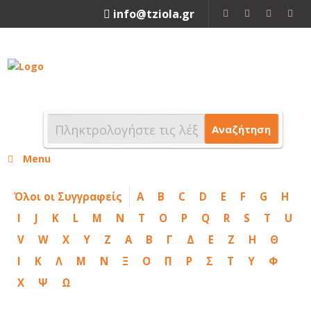
info@tziola.gr
2310 213912
Αναζήτηση
Menu
Όλοι οι Συγγραφείς
A
B
C
D
E
F
G
H
I
J
K
L
M
N
T
O
P
Q
R
S
T
U
V
W
X
Y
Z
Α
Β
Γ
Δ
Ε
Ζ
Η
Θ
Ι
Κ
Λ
Μ
Ν
Ξ
Ο
Π
Ρ
Σ
Τ
Υ
Φ
Χ
Ψ
Ω