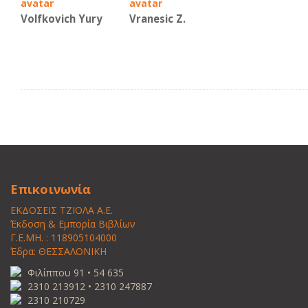
Volfkovich Yury
Vranesic Ζ.
Επικοινωνία
ΕΚΔΟΣΕΙΣ ΤΖΙΟΛΑ Α.Ε.
Έκδοση & Εμπορία Βιβλίων
Γ.Ε.ΜΗ. : 118905104000
Έδρα: ΘΕΣΣΑΛΟΝΙΚΗ
Φιλίππου 91 • 54 635
2310 213912 • 2310 247887
2310 210729