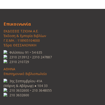
Επικοινωνία
ΕΚΔΟΣΕΙΣ ΤΖΙΟΛΑ Α.Ε.
Έκδοση & Εμπορία Βιβλίων
Γ.Ε.ΜΗ. : 118905104000
Έδρα: ΘΕΣΣΑΛΟΝΙΚΗ
Φιλίππου 91 • 54 635
2310 213912 • 2310 247887
2310 210729
ΑΘΗΝΑ
Επιστημονικό Βιβλιοπωλείο
3ης Σεπτεμβρίου 41Α
(Μάρνη & Αβέρωφ) ● 104 33
210 3632600 • 210 3648055
210 3632600