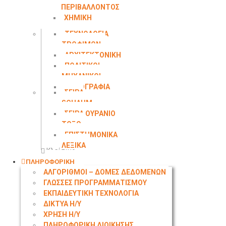
ΠΕΡΙΒΑΛΛΟΝΤΟΣ
ΧΗΜΙΚΗ
ΜΗΧΑΝΙΚΗ
ΤΕΧΝΟΛΟΓΙΑ
ΤΡΟΦΙΜΩΝ
ΑΡΧΙΤΕΚΤΟΝΙΚΗ
ΠΟΛΙΤΙΚΟΙ
ΜΗΧΑΝΙΚΟΙ
ΤΟΠΟΓΡΑΦΙΑ
ΣΕΙΡΑ
SCHAUM
ΣΕΙΡΑ ΟΥΡΑΝΙΟ
ΤΟΞΟ
ΕΠΙΣΤΗΜΟΝΙΚΑ
ΛΕΞΙΚΑ
Κλείσιμο
ΠΛΗΡΟΦΟΡΙΚΗ
ΑΛΓΟΡΙΘΜΟΙ – ΔΟΜΕΣ ΔΕΔΟΜΕΝΩΝ
ΓΛΩΣΣΕΣ ΠΡΟΓΡΑΜΜΑΤΙΣΜΟΥ
ΕΚΠΑΙΔΕΥΤΙΚΗ ΤΕΧΝΟΛΟΓΙΑ
ΔΙΚΤΥΑ Η/Υ
ΧΡΗΣΗ Η/Υ
ΠΛΗΡΟΦΟΡΙΚΗ ΔΙΟΙΚΗΣΗΣ