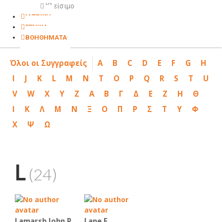
Κλείσιμο
ΙΑΤΡΙΚΗ
ΓΕΝΙΚΑ
ΒΟΗΘΗΜΑΤΑ
Όλοι οι Συγγραφείς
A
B
C
D
E
F
G
H
I
J
K
L
M
N
T
O
P
Q
R
S
T
U
V
W
X
Y
Z
Α
Β
Γ
Δ
Ε
Ζ
Η
Θ
Ι
Κ
Λ
Μ
Ν
Ξ
Ο
Π
Ρ
Σ
Τ
Υ
Φ
Χ
Ψ
Ω
L
(24)
Lamarsh John R
Lane E.