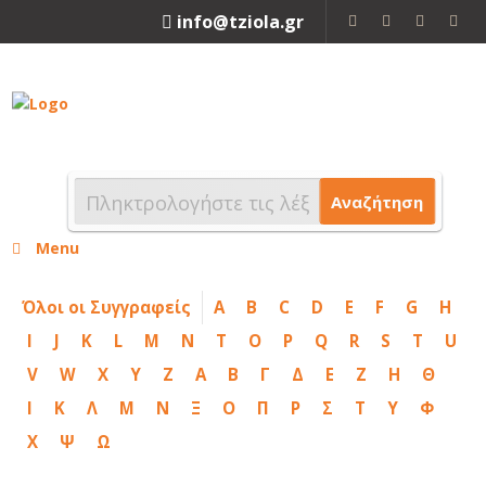
info@tziola.gr
2310 213912
Αναζήτηση
Menu
Όλοι οι Συγγραφείς
A
B
C
D
E
F
G
H
I
J
K
L
M
N
T
O
P
Q
R
S
T
U
V
W
X
Y
Z
Α
Β
Γ
Δ
Ε
Ζ
Η
Θ
Ι
Κ
Λ
Μ
Ν
Ξ
Ο
Π
Ρ
Σ
Τ
Υ
Φ
Χ
Ψ
Ω