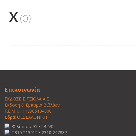
X
(0)
Επικοινωνία
ΕΚΔΟΣΕΙΣ ΤΖΙΟΛΑ Α.Ε.
Έκδοση & Εμπορία Βιβλίων
Γ.Ε.ΜΗ. : 118905104000
Έδρα: ΘΕΣΣΑΛΟΝΙΚΗ
Φιλίππου 91 • 54 635
2310 213912 • 2310 247887