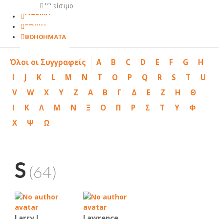
Κλείσιμο
ΙΑΤΡΙΚΗ
ΓΕΝΙΚΑ
ΒΟΗΘΗΜΑΤΑ
Όλοι οι Συγγραφείς
A
B
C
D
E
F
G
H
I
J
K
L
M
N
T
O
P
Q
R
S
T
U
V
W
X
Y
Z
Α
Β
Γ
Δ
Ε
Ζ
Η
Θ
Ι
Κ
Λ
Μ
Ν
Ξ
Ο
Π
Ρ
Σ
Τ
Υ
Φ
Χ
Ψ
Ω
S
(64)
Larry J.
Lawrence