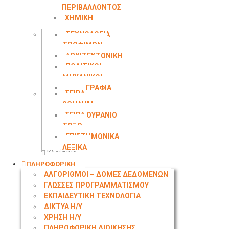
ΠΕΡΙΒΑΛΛΟΝΤΟΣ
ΧΗΜΙΚΗ
ΜΗΧΑΝΙΚΗ
ΤΕΧΝΟΛΟΓΙΑ
ΤΡΟΦΙΜΩΝ
ΑΡΧΙΤΕΚΤΟΝΙΚΗ
ΠΟΛΙΤΙΚΟΙ
ΜΗΧΑΝΙΚΟΙ
ΤΟΠΟΓΡΑΦΙΑ
ΣΕΙΡΑ
SCHAUM
ΣΕΙΡΑ ΟΥΡΑΝΙΟ
ΤΟΞΟ
ΕΠΙΣΤΗΜΟΝΙΚΑ
ΛΕΞΙΚΑ
Κλείσιμο
ΠΛΗΡΟΦΟΡΙΚΗ
ΑΛΓΟΡΙΘΜΟΙ – ΔΟΜΕΣ ΔΕΔΟΜΕΝΩΝ
ΓΛΩΣΣΕΣ ΠΡΟΓΡΑΜΜΑΤΙΣΜΟΥ
ΕΚΠΑΙΔΕΥΤΙΚΗ ΤΕΧΝΟΛΟΓΙΑ
ΔΙΚΤΥΑ Η/Υ
ΧΡΗΣΗ Η/Υ
ΠΛΗΡΟΦΟΡΙΚΗ ΔΙΟΙΚΗΣΗΣ