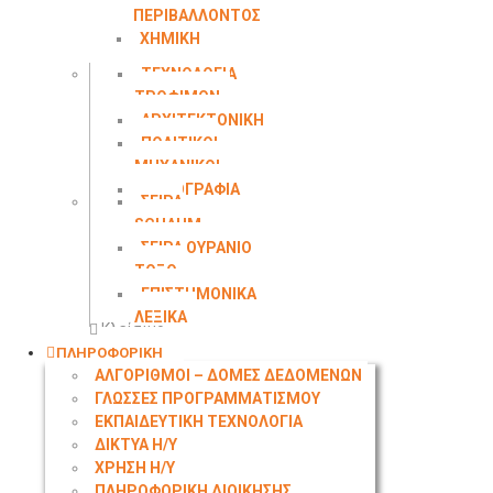
ΠΕΡΙΒΑΛΛΟΝΤΟΣ
ΧΗΜΙΚΗ
ΜΗΧΑΝΙΚΗ
ΤΕΧΝΟΛΟΓΙΑ
ΤΡΟΦΙΜΩΝ
ΑΡΧΙΤΕΚΤΟΝΙΚΗ
ΠΟΛΙΤΙΚΟΙ
ΜΗΧΑΝΙΚΟΙ
ΤΟΠΟΓΡΑΦΙΑ
ΣΕΙΡΑ
SCHAUM
ΣΕΙΡΑ ΟΥΡΑΝΙΟ
ΤΟΞΟ
ΕΠΙΣΤΗΜΟΝΙΚΑ
ΛΕΞΙΚΑ
Κλείσιμο
ΠΛΗΡΟΦΟΡΙΚΗ
ΑΛΓΟΡΙΘΜΟΙ – ΔΟΜΕΣ ΔΕΔΟΜΕΝΩΝ
ΓΛΩΣΣΕΣ ΠΡΟΓΡΑΜΜΑΤΙΣΜΟΥ
ΕΚΠΑΙΔΕΥΤΙΚΗ ΤΕΧΝΟΛΟΓΙΑ
ΔΙΚΤΥΑ Η/Υ
ΧΡΗΣΗ Η/Υ
ΠΛΗΡΟΦΟΡΙΚΗ ΔΙΟΙΚΗΣΗΣ