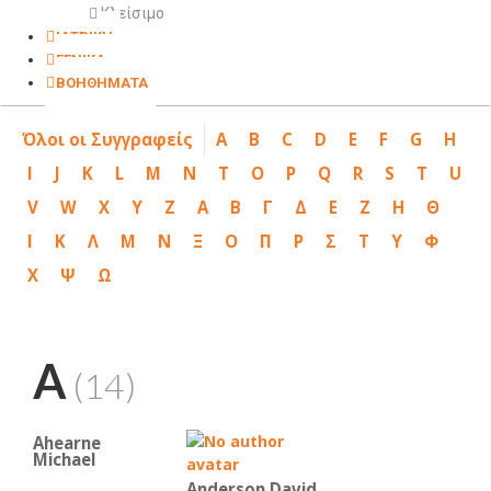
Κλείσιμο
ΙΑΤΡΙΚΗ
ΓΕΝΙΚΑ
ΒΟΗΘΗΜΑΤΑ
Όλοι οι Συγγραφείς
A
B
C
D
E
F
G
H
I
J
K
L
M
N
T
O
P
Q
R
S
T
U
V
W
X
Y
Z
Α
Β
Γ
Δ
Ε
Ζ
Η
Θ
Ι
Κ
Λ
Μ
Ν
Ξ
Ο
Π
Ρ
Σ
Τ
Υ
Φ
Χ
Ψ
Ω
A
(14)
Ahearne
Michael
Anderson David