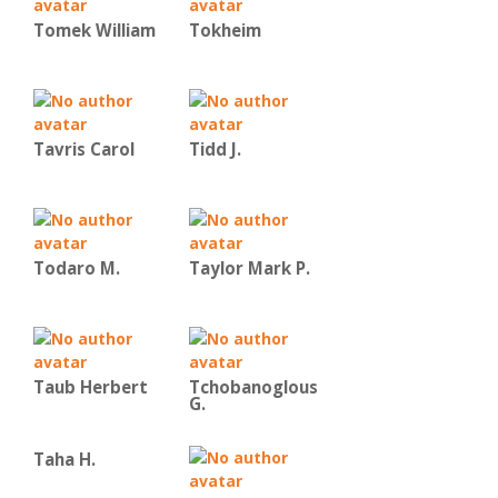
Tomek William
Tokheim
Tavris Carol
Tidd J.
Todaro M.
Taylor Mark P.
Taub Herbert
Tchobanoglous
G.
Taha H.