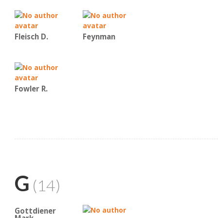
Fleisch D.
Feynman
Fowler R.
G
(14)
Gottdiener