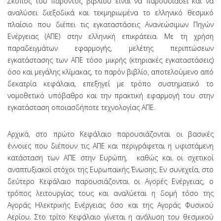
Σκοπός του παρόντος βιβλίου είναι να παρουσιάσει και να
αναλύσει διεξοδικά και τεκμηριωμένα το ελληνικό θεσμικό
πλαίσιο που διέπει τις εγκαταστάσεις Ανανεώσιμων Πηγών
Ενέργειας (ΑΠΕ) στην ελληνική επικράτεια. Με τη χρήση
παραδειγμάτων εφαρμογής, μελέτης περιπτώσεων
εγκατάστασης των ΑΠΕ τόσο μικρής (κτηριακές εγκαταστάσεις)
όσο και μεγάλης κλίμακας, το παρόν βιβλίο, αποτελούμενο από
δεκατρία κεφάλαια, επεξηγεί με τρόπο συστηματικό το
νομοθετικό υπόβαθρο και την πρακτική εφαρμογή του στην
εγκατάσταση οποιασδήποτε τεχνολογίας ΑΠΕ.
Αρχικά, στο πρώτο Κεφάλαιο παρουσιάζονται οι βασικές
έννοιες που διέπουν τις ΑΠΕ και περιγράφεται η υφιστάμενη
κατάσταση των ΑΠΕ στην Ευρώπη, καθώς και οι σχετικοί
αναπτυξιακοί στόχοι της Ευρωπαϊκής Ένωσης. Εν συνεχεία, στο
δεύτερο Κεφάλαιο παρουσιάζονται οι Αγορές Ενέργειας, ο
τρόπος λειτουργίας τους και αναλύεται η δομή τόσο της
Αγοράς Ηλεκτρικής Ενέργειας όσο και της Αγοράς Φυσικού
Αερίου. Στο τρίτο Κεφάλαιο γίνεται η ανάλυση του θεσμικού