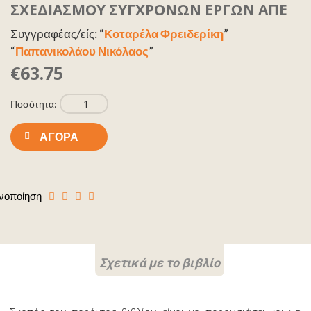
ΣΧΕΔΙΑΣΜΟΥ ΣΥΓΧΡΟΝΩΝ ΕΡΓΩΝ ΑΠΕ
Συγγραφέας/είς: “
Κοταρέλα Φρειδερίκη
”
“
Παπανικολάου Νικόλαος
”
€63.75
Ποσότητα:
ΑΓΟΡΆ
νοποίηση
Σχετικά με το βιβλίο