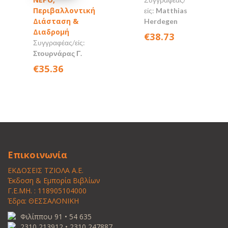
Περιβαλλοντική
είς:
Matthias
Διάσταση &
Herdegen
Διαδρομή
€38.73
Συγγραφέας/είς:
Στουρνάρας Γ.
€35.36
Επικοινωνία
ΕΚΔΟΣΕΙΣ ΤΖΙΟΛΑ Α.Ε.
Έκδοση & Εμπορία Βιβλίων
Γ.Ε.ΜΗ. : 118905104000
Έδρα: ΘΕΣΣΑΛΟΝΙΚΗ
Φιλίππου 91 • 54 635
2310 213912 • 2310 247887