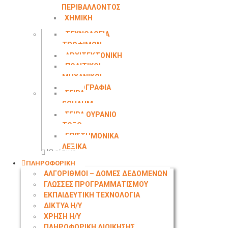
ΠΕΡΙΒΑΛΛΟΝΤΟΣ
ΧΗΜΙΚΗ
ΜΗΧΑΝΙΚΗ
ΤΕΧΝΟΛΟΓΙΑ
ΤΡΟΦΙΜΩΝ
ΑΡΧΙΤΕΚΤΟΝΙΚΗ
ΠΟΛΙΤΙΚΟΙ
ΜΗΧΑΝΙΚΟΙ
ΤΟΠΟΓΡΑΦΙΑ
ΣΕΙΡΑ
SCHAUM
ΣΕΙΡΑ ΟΥΡΑΝΙΟ
ΤΟΞΟ
ΕΠΙΣΤΗΜΟΝΙΚΑ
ΛΕΞΙΚΑ
Κλείσιμο
ΠΛΗΡΟΦΟΡΙΚΗ
ΑΛΓΟΡΙΘΜΟΙ – ΔΟΜΕΣ ΔΕΔΟΜΕΝΩΝ
ΓΛΩΣΣΕΣ ΠΡΟΓΡΑΜΜΑΤΙΣΜΟΥ
ΕΚΠΑΙΔΕΥΤΙΚΗ ΤΕΧΝΟΛΟΓΙΑ
ΔΙΚΤΥΑ Η/Υ
ΧΡΗΣΗ Η/Υ
ΠΛΗΡΟΦΟΡΙΚΗ ΔΙΟΙΚΗΣΗΣ