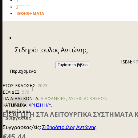
ΙΑΤΡΙΚΗ
ΓΕΝΙΚΑ
ΒΟΗΘΗΜΑΤΑ
Σιδηρόπουλος Αντώνης
ISBN:
97
Γυρίστε το βιβλίο
Περιεχόμενα
ΕΤΟΣ ΕΚΔΟΣΗΣ:
2023
ΣΕΛΙΔΕΣ:
576
ΓΙΑ ΔΙΔΑΣΚΟΝΤΑ:
ΔΙΑΦΑΝΕΙΕΣ, ΛΥΣΕΙΣ ΑΣΚΗΣΕΩΝ
LINUX,
ΚΑΤΗΓΟΡΊΑ:
ΧΡΗΣΗ Η/Υ
.
Αρχεία και
ΕΙΣΑΓΩΓΗ ΣΤΑ ΛΕΙΤΟΥΡΓΙΚΑ ΣΥΣΤΗΜΑΤΑ ΚΑ
Διεργασίες
Συγγραφέας/είς:
Σιδηρόπουλος Αντώνης
€45.44