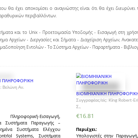
ου θα έχει αποκομίσει ο αναγνώστης είναι ότι θα έχει διευρύνει τ
αραθυρικών περιβαλλόντων.
τήματα και το Unix - Προετοιμασία Υποδομής - Εισαγωγή στη χρή
τημα Αρχείων - Διεργασίες και Σήματα - Διαχείριση Αρχείων, Ανακα
 Ομαδοποίηση Εντολών - Το Σύστημα Αρχείων - Παραρτήματα - Βιβλιο
Η ΠΛΗΡΟΦΟΡΙΚΗ
ς:
Βελώνη Αν.
ΒΙΟΜΗΧΑΝΙΚΗ ΠΛΗΡΟΦΟΡΙΚ
Συγγραφέας/είς:
King Robert-Er
Σ.
,
€16.81
ή Πληροφορική-Εισαγωγή,
α Συστήματα Παραγωγής –
μημένα Συστήματα Ελέγχου
Περιέχει:
Contrlol Systems, Συστήματα
Υπολογιστές στην Παραγωγή,