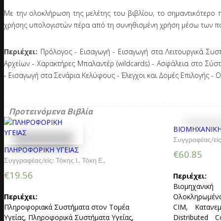
Με την ολοκλήρωση της μελέτης του βιβλίου, το σημαντικότερο π
χρήσης υπολογιστών πέρα από τη συνηθισμένη χρήση μέσω των π
Περιέχει:
Πρόλογος - Εισαγωγή - Εισαγωγή στα Λειτουργικά Συσ
Αρχείων - Χαρακτήρες Μπαλαντέρ (wildcards) - Ασφάλεια στο Σύσ
- Εισαγωγή στα Σενάρια Κελύφους - Έλεγχοι και Δομές Επιλογής -
Προτεινόμενα Βιβλία
ΒΙΟΜΗΧΑΝΙΚ
Συγγραφέας/εί
ΠΛΗΡΟΦΟΡΙΚΗ ΥΓΕΙΑΣ
€60.85
Συγγραφέας/είς:
Τόκης Ι.
,
Τόκη Ε.
,
€19.56
Περιέχει:
Βιομηχανικ
Περιέχει:
Ολοκληρωμέν
Πληροφοριακά Συστήματα στον Τομέα
CIM, Κατανε
Υγείας, Πληροφορικά Συστήματα Υγείας,
Distributed 