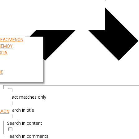
 ΔΕΔΟΜΕΝΩΝ
ΙΣΜΟΥ
ΟΓΙΑ
ΗΣ
η
Exact matches only
Search in title
ΛΛΟΝ
Search in content
Search in comments