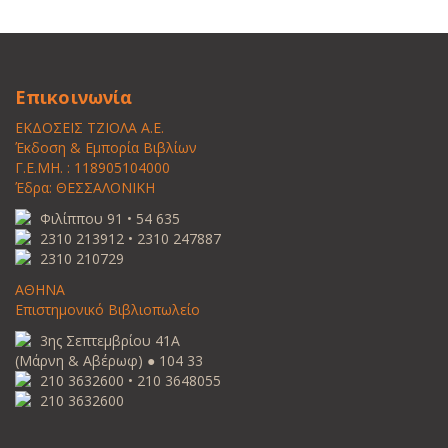
Επικοινωνία
ΕΚΔΟΣΕΙΣ ΤΖΙΟΛΑ Α.Ε.
Έκδοση & Εμπορία Βιβλίων
Γ.Ε.ΜΗ. : 118905104000
Έδρα: ΘΕΣΣΑΛΟΝΙΚΗ
Φιλίππου 91 • 54 635
2310 213912 • 2310 247887
2310 210729
ΑΘΗΝΑ
Επιστημονικό Βιβλιοπωλείο
3ης Σεπτεμβρίου 41Α
(Μάρνη & Αβέρωφ) ● 104 33
210 3632600 • 210 3648055
210 3632600