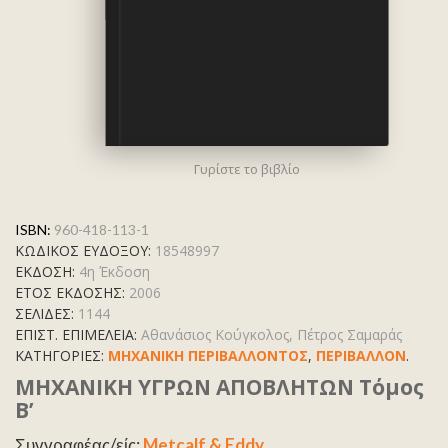
Γυρίστε το βιβλίο
ISBN:
960-418-113-1
ΚΩΔΙΚΟΣ ΕΥΔΟΞΟΥ:
18548997
ΕΚΔΟΣΗ:
4η Έκδοση
ΕΤΟΣ ΕΚΔΟΣΗΣ:
2006
ΣΕΛΙΔΕΣ:
1144
ΕΠΙΣΤ. ΕΠΙΜΕΛΕΙΑ:
Αθανάσιος Κούγκολος, Πέτρος Σαμαράς
ΚΑΤΗΓΟΡΊΕΣ:
ΜΗΧΑΝΙΚΗ ΠΕΡΙΒΑΛΛΟΝΤΟΣ
,
ΠΕΡΙΒΑΛΛΟΝ
.
ΜΗΧΑΝΙΚΗ ΥΓΡΩΝ ΑΠΟΒΛΗΤΩΝ Τόμος
Β’
Συγγραφέας/είς:
Metcalf & Eddy