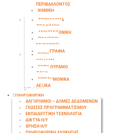
ΠΕΡΙΒΑΛΛΟΝΤΟΣ
ΧΗΜΙΚΗ
ΜΗΧΑΝΙΚΗ
ΤΕΧΝΟΛΟΓΙΑ
ΤΡΟΦΙΜΩΝ
ΑΡΧΙΤΕΚΤΟΝΙΚΗ
ΠΟΛΙΤΙΚΟΙ
ΜΗΧΑΝΙΚΟΙ
ΤΟΠΟΓΡΑΦΙΑ
ΣΕΙΡΑ
SCHAUM
ΣΕΙΡΑ ΟΥΡΑΝΙΟ
ΤΟΞΟ
ΕΠΙΣΤΗΜΟΝΙΚΑ
ΛΕΞΙΚΑ
Κλείσιμο
ΠΛΗΡΟΦΟΡΙΚΗ
ΑΛΓΟΡΙΘΜΟΙ – ΔΟΜΕΣ ΔΕΔΟΜΕΝΩΝ
ΓΛΩΣΣΕΣ ΠΡΟΓΡΑΜΜΑΤΙΣΜΟΥ
ΕΚΠΑΙΔΕΥΤΙΚΗ ΤΕΧΝΟΛΟΓΙΑ
ΔΙΚΤΥΑ Η/Υ
ΧΡΗΣΗ Η/Υ
ΠΛΗΡΟΦΟΡΙΚΗ ΔΙΟΙΚΗΣΗΣ