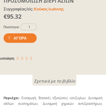
ΠΡΟΣΟΜΟΙΩΣΗ ΔΙΕΡΓΑΣΙΩΝ
Συγγραφέας/είς:
Κούκος Ιωάννης
€95.32
Ποσότητα:
ΑΓΟΡΆ
νοποίηση
Σχετικά με το βιβλίο
Περιέχει:
Εισαγωγή, Βασικές εξισώσεις ισοζυγίων, Δυναμική
απλών συστημάτων, Δυναμική χημικών αντιδραστήρων,