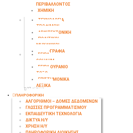
ΠΕΡΙΒΑΛΛΟΝΤΟΣ
ΧΗΜΙΚΗ
ΜΗΧΑΝΙΚΗ
ΤΕΧΝΟΛΟΓΙΑ
ΤΡΟΦΙΜΩΝ
ΑΡΧΙΤΕΚΤΟΝΙΚΗ
ΠΟΛΙΤΙΚΟΙ
ΜΗΧΑΝΙΚΟΙ
ΤΟΠΟΓΡΑΦΙΑ
ΣΕΙΡΑ
SCHAUM
ΣΕΙΡΑ ΟΥΡΑΝΙΟ
ΤΟΞΟ
ΕΠΙΣΤΗΜΟΝΙΚΑ
ΛΕΞΙΚΑ
Κλείσιμο
ΠΛΗΡΟΦΟΡΙΚΗ
ΑΛΓΟΡΙΘΜΟΙ – ΔΟΜΕΣ ΔΕΔΟΜΕΝΩΝ
ΓΛΩΣΣΕΣ ΠΡΟΓΡΑΜΜΑΤΙΣΜΟΥ
ΕΚΠΑΙΔΕΥΤΙΚΗ ΤΕΧΝΟΛΟΓΙΑ
ΔΙΚΤΥΑ Η/Υ
ΧΡΗΣΗ Η/Υ
ΠΛΗΡΟΦΟΡΙΚΗ ΔΙΟΙΚΗΣΗΣ