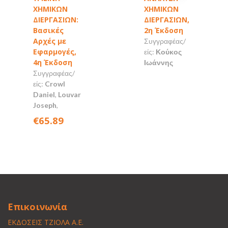
ΧΗΜΙΚΩΝ
ΧΗΜΙΚΩΝ
ΔΙΕΡΓΑΣΙΩΝ:
ΔΙΕΡΓΑΣΙΩΝ,
Βασικές
2η Έκδοση
Αρχές με
Συγγραφέας/
Εφαρμογές,
είς:
Κούκος
4η Έκδοση
Ιωάννης
Συγγραφέας/
είς:
Crowl
Daniel
,
Louvar
Joseph
,
€65.89
Επικοινωνία
ΕΚΔΟΣΕΙΣ ΤΖΙΟΛΑ Α.Ε.