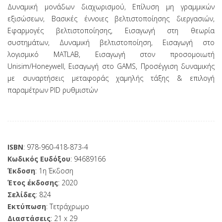
Δυναμική μονάδων διαχωρισμού, Επίλυση μη γραμμικών
εξισώσεων, Βασικές έννοιες βελτιστοποίησης διεργασιών,
Εφαρμογές βελτιστοποίησης, Εισαγωγή στη θεωρία
συστημάτων, Δυναμική βελτιστοποίηση, Εισαγωγή στο
λογισμικό MATLAB, Εισαγωγή στον προσομοιωτή
Unisim/Honeywell, Εισαγωγή στο GAMS, Προσέγγιση δυναμικής
με συναρτήσεις μεταφοράς χαμηλής τάξης & επιλογή
παραμέτρων PID ρυθμιστών
ISBN
: 978-960-418-873-4
Κωδικός Ευδόξου
: 94689166
Έκδοση
: 1η Έκδοση
Έτος έκδοσης
: 2020
Σελίδες
: 824
Εκτύπωση
: Τετράχρωμο
Διαστάσεις
: 21 x 29