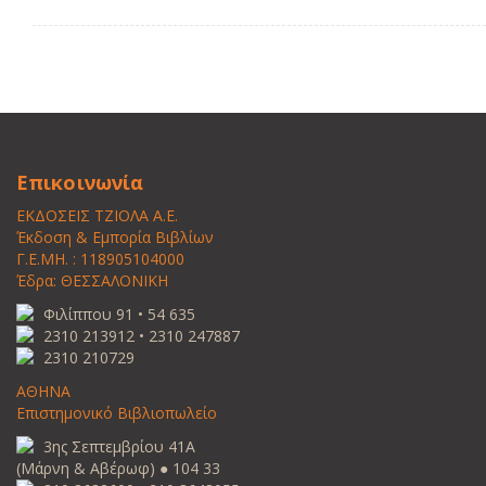
Επικοινωνία
ΕΚΔΟΣΕΙΣ ΤΖΙΟΛΑ Α.Ε.
Έκδοση & Εμπορία Βιβλίων
Γ.Ε.ΜΗ. : 118905104000
Έδρα: ΘΕΣΣΑΛΟΝΙΚΗ
Φιλίππου 91 • 54 635
2310 213912 • 2310 247887
2310 210729
ΑΘΗΝΑ
Επιστημονικό Βιβλιοπωλείο
3ης Σεπτεμβρίου 41Α
(Μάρνη & Αβέρωφ) ● 104 33