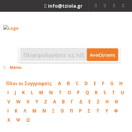
info@tziola.gr
2310 213912
Αναζήτηση
Menu
Όλοι οι Συγγραφείς
A
B
C
D
E
F
G
H
I
J
K
L
M
N
T
O
P
Q
R
S
T
U
V
W
X
Y
Z
Α
Β
Γ
Δ
Ε
Ζ
Η
Θ
Ι
Κ
Λ
Μ
Ν
Ξ
Ο
Π
Ρ
Σ
Τ
Υ
Φ
Χ
Ψ
Ω