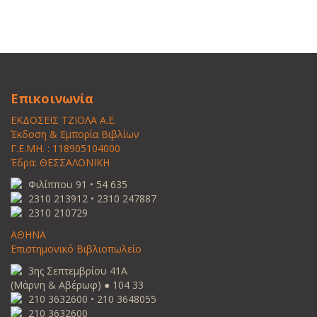
Επικοινωνία
ΕΚΔΟΣΕΙΣ ΤΖΙΟΛΑ Α.Ε.
Έκδοση & Εμπορία Βιβλίων
Γ.Ε.ΜΗ. : 118905104000
Έδρα: ΘΕΣΣΑΛΟΝΙΚΗ
Φιλίππου 91 • 54 635
2310 213912 • 2310 247887
2310 210729
ΑΘΗΝΑ
Επιστημονικό Βιβλιοπωλείο
3ης Σεπτεμβρίου 41Α
(Μάρνη & Αβέρωφ) ● 104 33
210 3632600 • 210 3648055
210 3632600