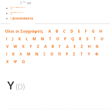
Close
ΙΑΤΡΙΚΗ
ΓΕΝΙΚΑ
ΒΟΗΘΗΜΑΤΑ
Όλοι οι Συγγραφείς
A
B
C
D
E
F
G
H
I
J
K
L
M
N
T
O
P
Q
R
S
T
U
V
W
X
Y
Z
Α
Β
Γ
Δ
Ε
Ζ
Η
Θ
Ι
Κ
Λ
Μ
Ν
Ξ
Ο
Π
Ρ
Σ
Τ
Υ
Φ
Χ
Ψ
Ω
Y
(0)