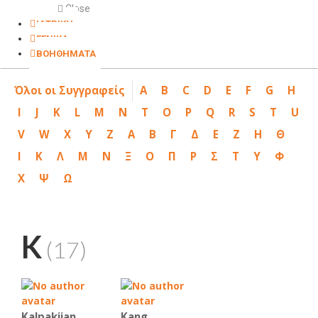
Close
ΙΑΤΡΙΚΗ
ΓΕΝΙΚΑ
ΒΟΗΘΗΜΑΤΑ
Όλοι οι Συγγραφείς
A
B
C
D
E
F
G
H
I
J
K
L
M
N
T
O
P
Q
R
S
T
U
V
W
X
Y
Z
Α
Β
Γ
Δ
Ε
Ζ
Η
Θ
Ι
Κ
Λ
Μ
Ν
Ξ
Ο
Π
Ρ
Σ
Τ
Υ
Φ
Χ
Ψ
Ω
K
(17)
Kalpakjian
Kang