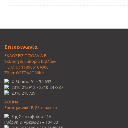
Επικοινωνία
ΕΚΔΟΣΕΙΣ ΤΖΙΟΛΑ Α.Ε.
Έκδοση & Εμπορία Βιβλίων
Γ.Ε.ΜΗ. : 118905104000
Έδρα: ΘΕΣΣΑΛΟΝΙΚΗ
Φιλίππου 91 • 54 635
2310 213912 • 2310 247887
2310 210729
ΑΘΗΝΑ
Επιστημονικό Βιβλιοπωλείο
3ης Σεπτεμβρίου 41Α
(Μάρνη & Αβέρωφ) ● 104 33
210 3632600 • 210 3648055