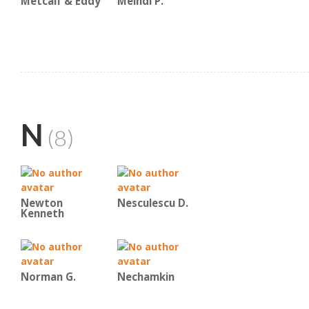
Metcalf & Eddy
Meindl P.
N
(8)
Newton
Nesculescu D.
Kenneth
Norman G.
Nechamkin