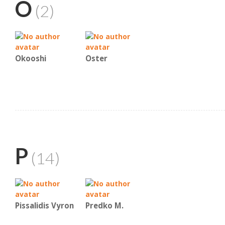
O
(2)
Okooshi
Oster
P
(14)
Pissalidis Vyron
Predko Μ.