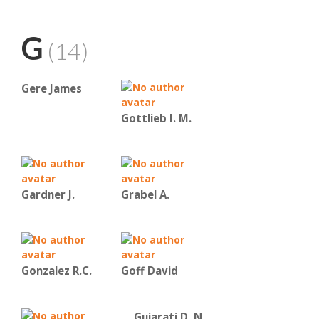
G
(14)
Gere James
Gottlieb I. M.
Gardner J.
Grabel A.
Gonzalez R.C.
Goff David
Gujarati D. N.