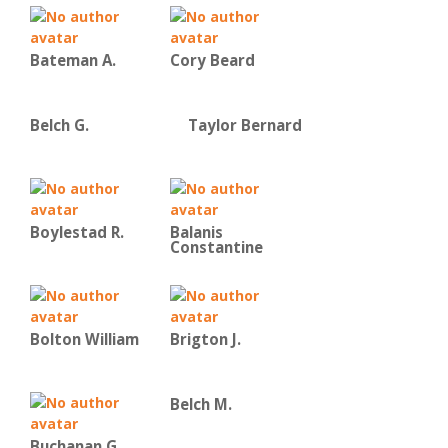
Bateman Α.
Cory Beard
Belch G.
Taylor Bernard
Boylestad R.
Balanis
Constantine
Bolton William
Brigton J.
Belch M.
Buchanan G.