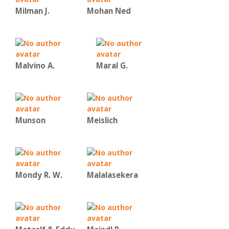
Milman J.
Mohan Ned
Malvino Α.
Maral G.
Munson
Meislich
Mondy R. W.
Malalasekera