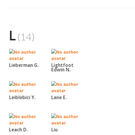
L
(14)
Lieberman G.
Lightfoot
Edwin N.
Leiblebici Y.
Lane E.
Leach D.
Liu