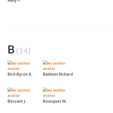
Alley F.
B
(14)
Bird Byron R.
Baldwin Richard
Bessant J.
Bousquet M.