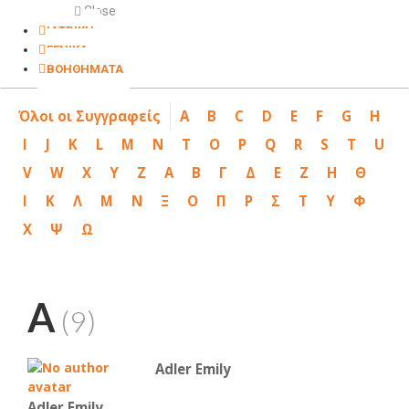
Close
ΙΑΤΡΙΚΗ
ΓΕΝΙΚΑ
ΒΟΗΘΗΜΑΤΑ
Όλοι οι Συγγραφείς
A
B
C
D
E
F
G
H
I
J
K
L
M
N
T
O
P
Q
R
S
T
U
V
W
X
Y
Z
Α
Β
Γ
Δ
Ε
Ζ
Η
Θ
Ι
Κ
Λ
Μ
Ν
Ξ
Ο
Π
Ρ
Σ
Τ
Υ
Φ
Χ
Ψ
Ω
A
(9)
Adler Emily
Adler Emily