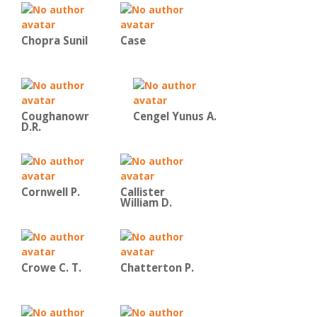
Chopra Sunil
Case
Coughanowr
Cengel Yunus A.
D.R.
Cornwell P.
Callister
William D.
Crowe C. T.
Chatterton P.