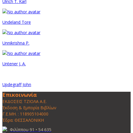
Ulrich T. Karl
Undeland Tore
Unnikrishna P.
Untener J. A.
Updegraff John
Επικοινωνία
ΕΚΔΟΣΕΙΣ ΤΖΙΟΛΑ Α.Ε.
Έκδοση & Εμπορία Βιβλίων
Γ.Ε.ΜΗ. : 118905104000
Έδρα: ΘΕΣΣΑΛΟΝΙΚΗ
Φιλίππου 91 • 54 635