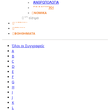
ΑΝΘΡΩΠΟΛΟΓΙΑ
ΠΑΙΔΑΓΩΓΙΚΗ
ΝΟΜΙΚΑ
Κλείσιμο
ΙΑΤΡΙΚΗ
ΓΕΝΙΚΑ
ΒΟΗΘΗΜΑΤΑ
Όλοι οι Συγγραφείς
A
B
C
D
E
F
G
H
I
J
K
L