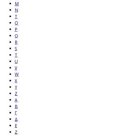
M
N
T
O
P
Q
R
S
T
U
V
W
X
Y
Z
Α
Β
Γ
Δ
Ε
Ζ