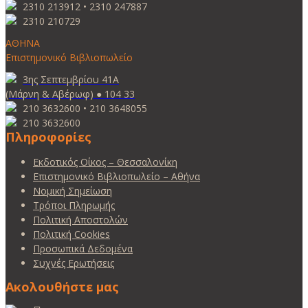
2310 213912 • 2310 247887
2310 210729
ΑΘΗΝΑ
Επιστημονικό Βιβλιοπωλείο
3ης Σεπτεμβρίου 41Α
(Μάρνη & Αβέρωφ) ● 104 33
210 3632600 • 210 3648055
210 3632600
Πληροφορίες
Εκδοτικός Οίκος – Θεσσαλονίκη
Επιστημονικό Βιβλιοπωλείο – Αθήνα
Νομική Σημείωση
Τρόποι Πληρωμής
Πολιτική Αποστολών
Πολιτική Cookies
Προσωπικά Δεδομένα
Συχνές Ερωτήσεις
Ακολουθήστε μας