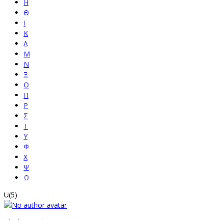
Η
Θ
Ι
Κ
Λ
Μ
Ν
Ξ
Ο
Π
Ρ
Σ
Τ
Υ
Φ
Χ
Ψ
Ω
U
(5)