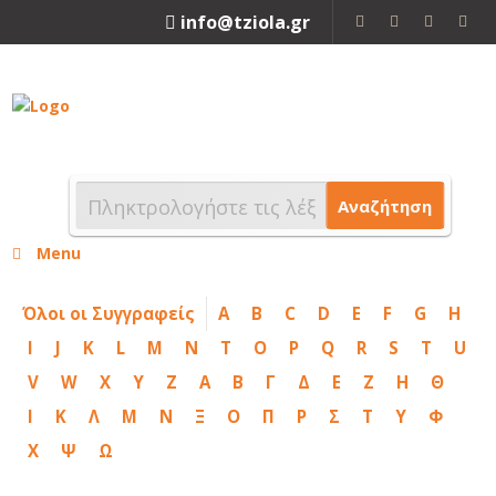
info@tziola.gr
2310 213912
Αναζήτηση
Menu
Όλοι οι Συγγραφείς
A
B
C
D
E
F
G
H
I
J
K
L
M
N
T
O
P
Q
R
S
T
U
V
W
X
Y
Z
Α
Β
Γ
Δ
Ε
Ζ
Η
Θ
Ι
Κ
Λ
Μ
Ν
Ξ
Ο
Π
Ρ
Σ
Τ
Υ
Φ
Χ
Ψ
Ω