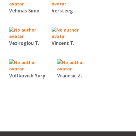
Vehmas Simo
Versteeg
Veziroglou T.
Vincent Τ.
Volfkovich Yury
Vranesic Ζ.