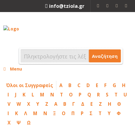
info@tziola.gr
2310 213912
Αναζήτηση
Menu
Όλοι οι Συγγραφείς
A
B
C
D
E
F
G
H
I
J
K
L
M
N
T
O
P
Q
R
S
T
U
V
W
X
Y
Z
Α
Β
Γ
Δ
Ε
Ζ
Η
Θ
Ι
Κ
Λ
Μ
Ν
Ξ
Ο
Π
Ρ
Σ
Τ
Υ
Φ
Χ
Ψ
Ω