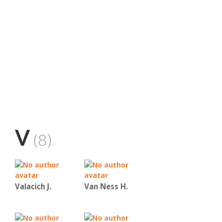
V
(8)
Valacich J.
Van Ness H.