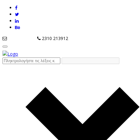
info@tziola.gr
2310 213912