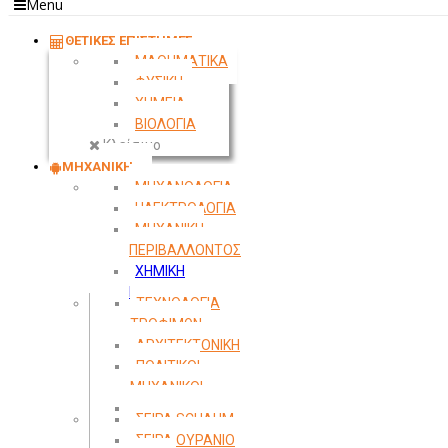
Menu
ΘΕΤΙΚΕΣ ΕΠΙΣΤΗΜΕΣ
ΜΑΘΗΜΑΤΙΚΑ
ΦΥΣΙΚΗ
ΧΗΜΕΙΑ
ΒΙΟΛΟΓΙΑ
Κλείσιμο
ΜΗΧΑΝΙΚΗ
ΜΗΧΑΝΟΛΟΓΙΑ
ΗΛΕΚΤΡΟΛΟΓΙΑ
ΜΗΧΑΝΙΚΗ
ΠΕΡΙΒΑΛΛΟΝΤΟΣ
ΧΗΜΙΚΗ
ΜΗΧΑΝΙΚΗ
ΤΕΧΝΟΛΟΓΙΑ
ΤΡΟΦΙΜΩΝ
ΑΡΧΙΤΕΚΤΟΝΙΚΗ
ΠΟΛΙΤΙΚΟΙ
ΜΗΧΑΝΙΚΟΙ
ΤΟΠΟΓΡΑΦΙΑ
ΣΕΙΡΑ SCHAUM
ΣΕΙΡΑ ΟΥΡΑΝΙΟ