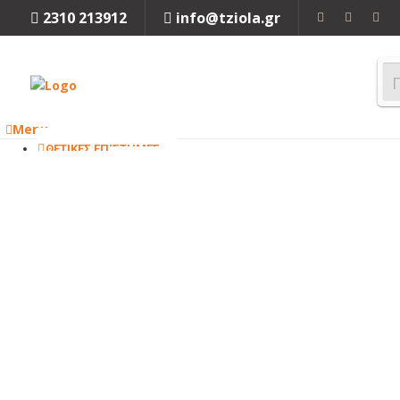
2310 213912
info@tziola.gr
Menu
ΘΕΤΙΚΕΣ ΕΠΙΣΤΗΜΕΣ
ΜΑΘΗΜΑΤΙΚΑ
ΦΥΣΙΚΗ
ΧΗΜΕΙΑ
ΒΙΟΛΟΓΙΑ
Κλείσιμο
ΜΗΧΑΝΙΚΗ
ΜΗΧΑΝΟΛΟΓΙΑ
ΗΛΕΚΤΡΟΛΟΓΙΑ
ΜΗΧΑΝΙΚΗ
ΠΕΡΙΒΑΛΛΟΝΤΟΣ
ΧΗΜΙΚΗ
ΜΗΧΑΝΙΚΗ
ΤΕΧΝΟΛΟΓΙΑ