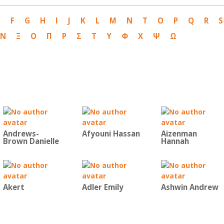
E
F
G
H
I
J
K
L
M
N
T
O
P
Q
R
S
Ν
Ξ
Ο
Π
Ρ
Σ
Τ
Υ
Φ
Χ
Ψ
Ω
Andrews-
Afyouni Hassan
Aizenman
Brown Danielle
Hannah
Akert
Adler Emily
Ashwin Andrew