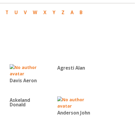
T
U
V
W
X
Y
Z
Α
Β
Agresti Alan
Davis Aeron
Askeland
Donald
Anderson John