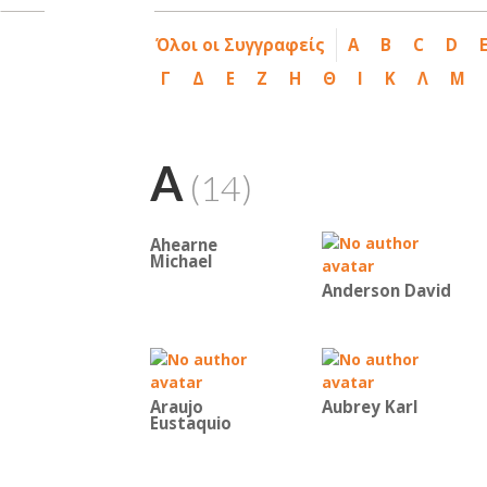
Όλοι οι Συγγραφείς
A
B
C
D
Γ
Δ
Ε
Ζ
Η
Θ
Ι
Κ
Λ
Μ
A
(14)
Ahearne
Michael
Anderson David
Araujo
Aubrey Karl
Eustaquio