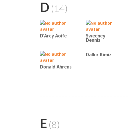
D
(14)
D’Arcy Aoife
Sweeney
Dennis
Dalkir Kimiz
Donald Ahrens
E
(8)