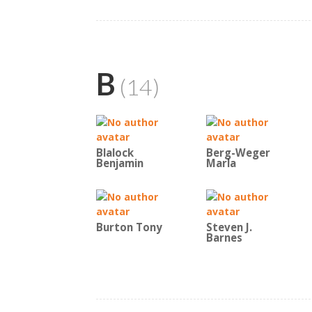
B
(14)
Blalock
Berg-Weger
Benjamin
Marla
Burton Tony
Steven J.
Barnes