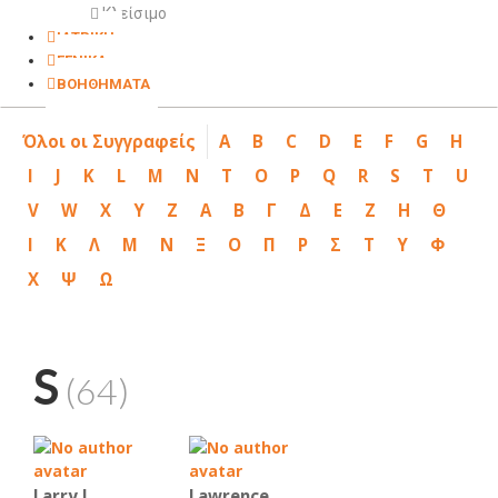
Κλείσιμο
ΙΑΤΡΙΚΗ
ΓΕΝΙΚΑ
ΒΟΗΘΗΜΑΤΑ
Όλοι οι Συγγραφείς
A
B
C
D
E
F
G
H
I
J
K
L
M
N
T
O
P
Q
R
S
T
U
V
W
X
Y
Z
Α
Β
Γ
Δ
Ε
Ζ
Η
Θ
Ι
Κ
Λ
Μ
Ν
Ξ
Ο
Π
Ρ
Σ
Τ
Υ
Φ
Χ
Ψ
Ω
S
(64)
Larry J.
Lawrence