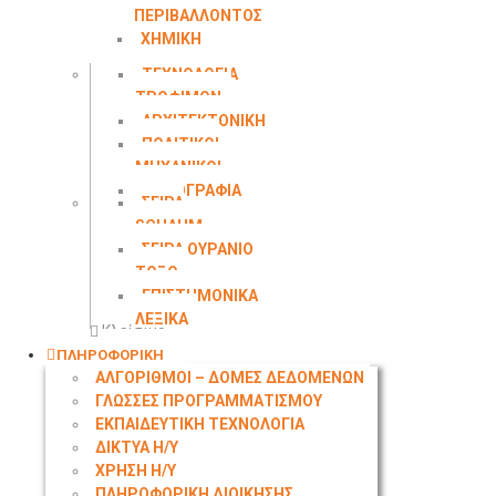
ΠΕΡΙΒΑΛΛΟΝΤΟΣ
ΧΗΜΙΚΗ
ΜΗΧΑΝΙΚΗ
ΤΕΧΝΟΛΟΓΙΑ
ΤΡΟΦΙΜΩΝ
ΑΡΧΙΤΕΚΤΟΝΙΚΗ
ΠΟΛΙΤΙΚΟΙ
ΜΗΧΑΝΙΚΟΙ
ΤΟΠΟΓΡΑΦΙΑ
ΣΕΙΡΑ
SCHAUM
ΣΕΙΡΑ ΟΥΡΑΝΙΟ
ΤΟΞΟ
ΕΠΙΣΤΗΜΟΝΙΚΑ
ΛΕΞΙΚΑ
Κλείσιμο
ΠΛΗΡΟΦΟΡΙΚΗ
ΑΛΓΟΡΙΘΜΟΙ – ΔΟΜΕΣ ΔΕΔΟΜΕΝΩΝ
ΓΛΩΣΣΕΣ ΠΡΟΓΡΑΜΜΑΤΙΣΜΟΥ
ΕΚΠΑΙΔΕΥΤΙΚΗ ΤΕΧΝΟΛΟΓΙΑ
ΔΙΚΤΥΑ Η/Υ
ΧΡΗΣΗ Η/Υ
ΠΛΗΡΟΦΟΡΙΚΗ ΔΙΟΙΚΗΣΗΣ