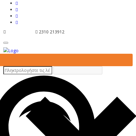
info@tziola.gr
2310 213912