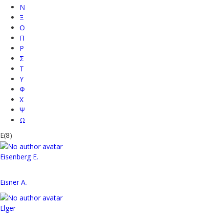
Ν
Ξ
Ο
Π
Ρ
Σ
Τ
Υ
Φ
Χ
Ψ
Ω
E
(8)
Eisenberg E.
Eisner A.
Elger