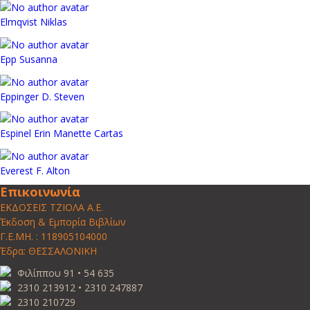
Elmqvist Niklas
Epp Susanna
Eppinger D. Steven
Espinel Erin Manette Cartas
Everest F. Alton
Επικοινωνία
ΕΚΔΟΣΕΙΣ ΤΖΙΟΛΑ Α.Ε.
Έκδοση & Εμπορία Βιβλίων
Γ.Ε.ΜΗ. : 118905104000
Έδρα: ΘΕΣΣΑΛΟΝΙΚΗ
Φιλίππου 91 • 54 635
2310 213912 • 2310 247887
2310 210729