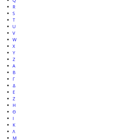
Q
R
S
T
U
V
W
X
Y
Z
Α
Β
Γ
Δ
Ε
Ζ
Η
Θ
Ι
Κ
Λ
Μ