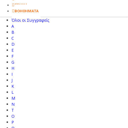
ΓΕΝΙΚΑ
ΒΟΗΘΗΜΑΤΑ
Όλοι οι Συγγραφείς
A
B
C
D
E
F
G
H
I
J
K
L
M
N
T
O
P