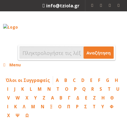
info@tziola.gr
2310 213912
Αναζήτηση
Menu
Όλοι οι Συγγραφείς
A
B
C
D
E
F
G
H
I
J
K
L
M
N
T
O
P
Q
R
S
T
U
V
W
X
Y
Z
Α
Β
Γ
Δ
Ε
Ζ
Η
Θ
Ι
Κ
Λ
Μ
Ν
Ξ
Ο
Π
Ρ
Σ
Τ
Υ
Φ
Χ
Ψ
Ω