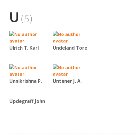
U
(5)
Ulrich T. Karl
Undeland Tore
Unnikrishna P.
Untener J. A.
Updegraff John