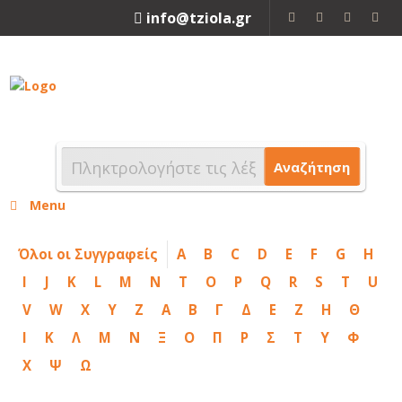
info@tziola.gr
2310 213912
Αναζήτηση
Menu
Όλοι οι Συγγραφείς
A
B
C
D
E
F
G
H
I
J
K
L
M
N
T
O
P
Q
R
S
T
U
V
W
X
Y
Z
Α
Β
Γ
Δ
Ε
Ζ
Η
Θ
Ι
Κ
Λ
Μ
Ν
Ξ
Ο
Π
Ρ
Σ
Τ
Υ
Φ
Χ
Ψ
Ω