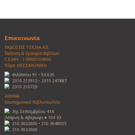
Επικοινωνία
ΕΚΔΟΣΕΙΣ ΤΖΙΟΛΑ Α.Ε.
Έκδοση & Εμπορία Βιβλίων
Γ.Ε.ΜΗ. : 118905104000
Έδρα: ΘΕΣΣΑΛΟΝΙΚΗ
Φιλίππου 91 • 54 635
2310 213912 • 2310 247887
2310 210729
ΑΘΗΝΑ
Επιστημονικό Βιβλιοπωλείο
3ης Σεπτεμβρίου 41Α
(Μάρνη & Αβέρωφ) ● 104 33
210 3632600 • 210 3648055
210 3632600