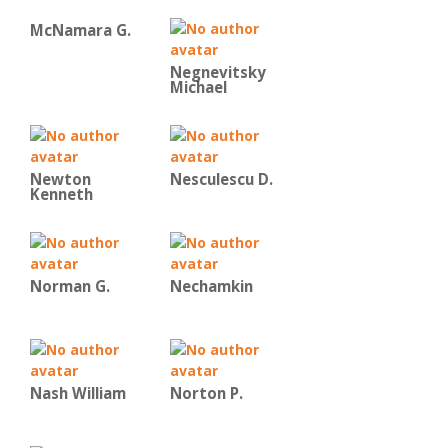
McNamara G.
Negnevitsky
Michael
Newton
Nesculescu D.
Kenneth
Norman G.
Nechamkin
Nash William
Norton P.