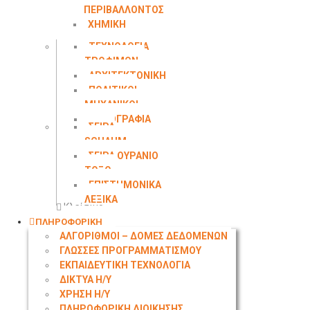
ΠΕΡΙΒΑΛΛΟΝΤΟΣ
ΧΗΜΙΚΗ
ΜΗΧΑΝΙΚΗ
ΤΕΧΝΟΛΟΓΙΑ
ΤΡΟΦΙΜΩΝ
ΑΡΧΙΤΕΚΤΟΝΙΚΗ
ΠΟΛΙΤΙΚΟΙ
ΜΗΧΑΝΙΚΟΙ
ΤΟΠΟΓΡΑΦΙΑ
ΣΕΙΡΑ
SCHAUM
ΣΕΙΡΑ ΟΥΡΑΝΙΟ
ΤΟΞΟ
ΕΠΙΣΤΗΜΟΝΙΚΑ
ΛΕΞΙΚΑ
Κλείσιμο
ΠΛΗΡΟΦΟΡΙΚΗ
ΑΛΓΟΡΙΘΜΟΙ – ΔΟΜΕΣ ΔΕΔΟΜΕΝΩΝ
ΓΛΩΣΣΕΣ ΠΡΟΓΡΑΜΜΑΤΙΣΜΟΥ
ΕΚΠΑΙΔΕΥΤΙΚΗ ΤΕΧΝΟΛΟΓΙΑ
ΔΙΚΤΥΑ Η/Υ
ΧΡΗΣΗ Η/Υ
ΠΛΗΡΟΦΟΡΙΚΗ ΔΙΟΙΚΗΣΗΣ