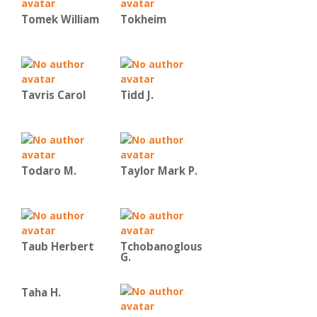
Tomek William
Tokheim
Tavris Carol
Tidd J.
Todaro M.
Taylor Mark P.
Taub Herbert
Tchobanoglous
G.
Taha H.