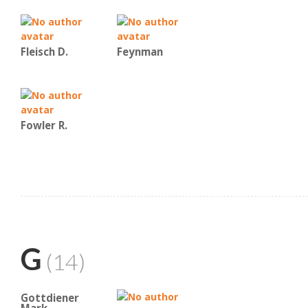
Fleisch D.
Feynman
Fowler R.
G
(14)
Gottdiener