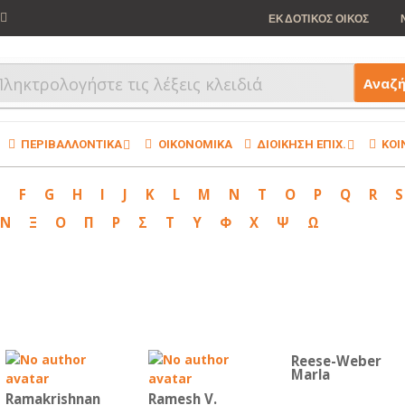
ΕΚΔΟΤΙΚΟΣ ΟΙΚΟΣ
Αναζ
ΠΕΡΙΒΑΛΛΟΝΤΙΚΑ
ΟΙΚΟΝΟΜΙΚΑ
ΔΙΟΙΚΗΣΗ ΕΠΙΧ.
ΚΟΙ
E
F
G
H
I
J
K
L
M
N
T
O
P
Q
R
S
Ν
Ξ
Ο
Π
Ρ
Σ
Τ
Υ
Φ
Χ
Ψ
Ω
Reese-Weber
Marla
Ramakrishnan
Ramesh V.