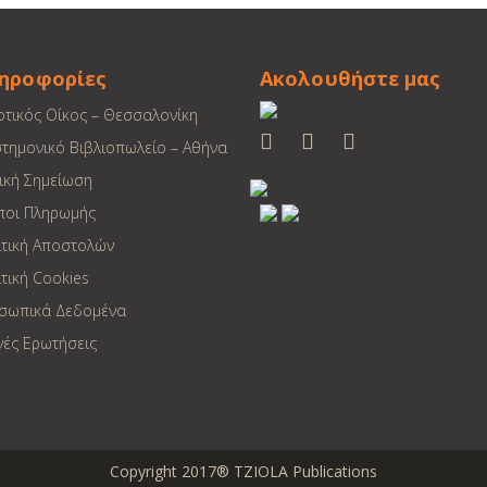
ηροφορίες
Ακολουθήστε μας
οτικός Οίκος – Θεσσαλονίκη
στημονικό Βιβλιοπωλείο – Αθήνα
ική Σημείωση
ποι Πληρωμής
ιτική Αποστολών
τική Cookies
σωπικά Δεδομένα
νές Ερωτήσεις
Copyright 2017® TZIOLA Publications