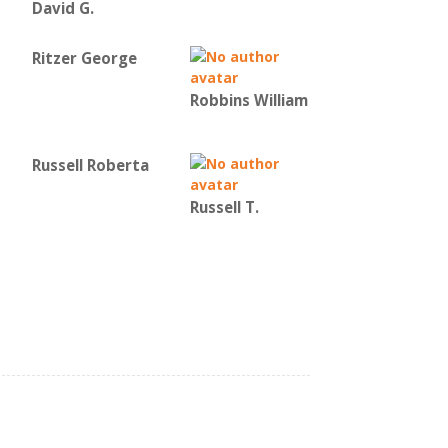
David G.
Ritzer George
Robbins William
Russell Roberta
Russell T.