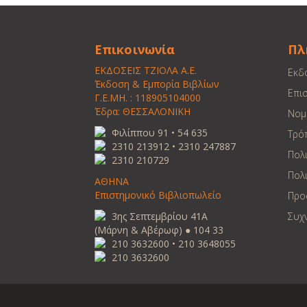
Επικοινωνία
Πλ
ΕΚΔΟΣΕΙΣ ΤΖΙΟΛΑ Α.Ε.
Εκδ
Έκδοση & Εμπορία Βιβλίων
Επι
Γ.Ε.ΜΗ. : 118905104000
Έδρα: ΘΕΣΣΑΛΟΝΙΚΗ
Νομ
Φιλίππου 91 • 54 635
Τρό
2310 213912 • 2310 247887
Πολ
2310 210729
Πολι
ΑΘΗΝΑ
Επιστημονικό Βιβλιοπωλείο
Προ
3ης Σεπτεμβρίου 41Α
Συχ
(Μάρνη & Αβέρωφ) ● 104 33
210 3632600 • 210 3648055
210 3632600