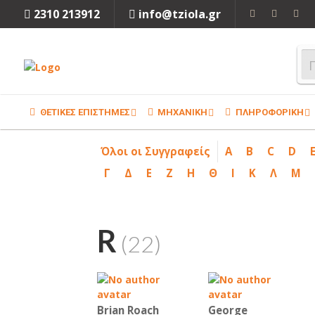
2310 213912
info@tziola.gr
ΘΕΤΙΚΕΣ ΕΠΙΣΤΗΜΕΣ
ΜΗΧΑΝΙΚΗ
ΠΛΗΡΟΦΟΡΙΚΗ
Όλοι οι Συγγραφείς
A
B
C
D
Γ
Δ
Ε
Ζ
Η
Θ
Ι
Κ
Λ
Μ
R
(22)
Brian Roach
George